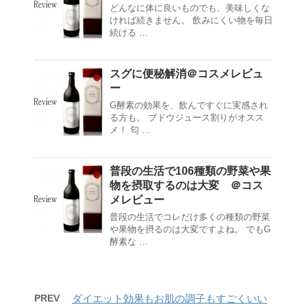
どんなに体に良いものでも、美味しくな
ければ続きません。 飲みにくい物を毎日
続ける …
スグに便秘解消＠コスメレビュ
ー
G酵素の効果を、飲んですぐに実感され
る方も。 ブドウジュース割りがオスス
メ！ 匂 …
普段の生活で106種類の野菜や果
物を摂取するのは大変 ＠コス
メレビュー
普段の生活でコレだけ多くの種類の野菜
や果物を摂るのは大変ですよね。 でもG
酵素な …
PREV
ダイエット効果もお肌の調子もすごくいい