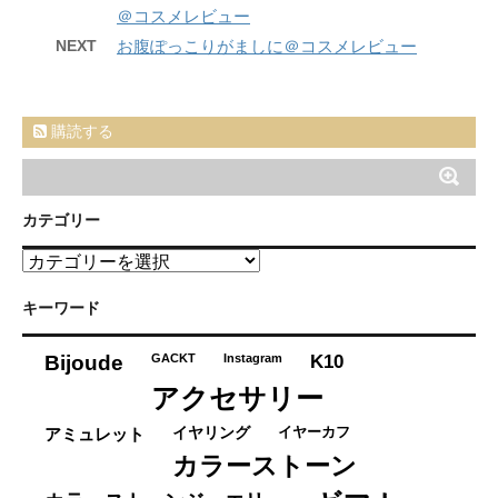
＠コスメレビュー
NEXT
お腹ぽっこりがましに＠コスメレビュー
購読する
カテゴリー
カ
テ
ゴ
キーワード
リ
ー
K10
Bijoude
GACKT
Instagram
アクセサリー
イヤーカフ
アミュレット
イヤリング
カラーストーン