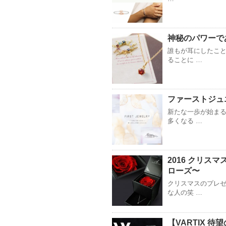
神秘のパワーで
誰もが耳にしたこと
ることに …
ファーストジュ
新たな一歩が始まる
多くなる …
2016 クリス
ローズ〜
クリスマスのプレゼ
な人の笑 …
【VARTIX 