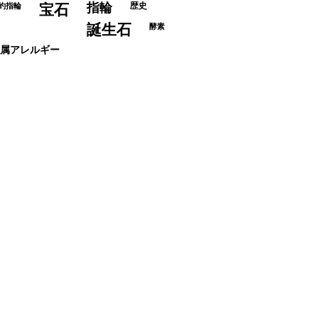
指輪
歴史
約指輪
宝石
誕生石
酵素
属アレルギー