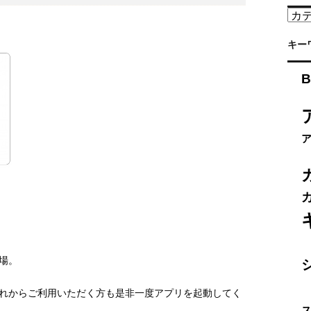
カ
テ
ゴ
キー
リ
ー
B
場。
れからご利用いただく方も是非一度アプリを起動してく