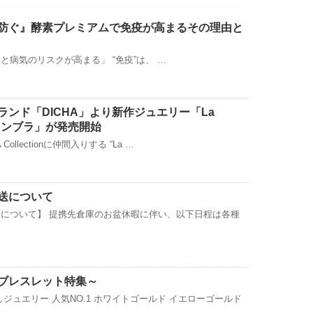
防ぐ』酵素プレミアムで免疫が高まるその理由と
と病気のリスクが高まる」 “免疫”は、 …
ランド「DICHA」より新作ジュエリー「La
ラ・センブラ」が発売開始
ollectionに仲間入りする “La …
送について
について】 提携先倉庫のお盆休暇に伴い、以下日程は各種
ブレスレット特集～
ジュエリー 人気NO.1 ホワイトゴールド イエローゴールド