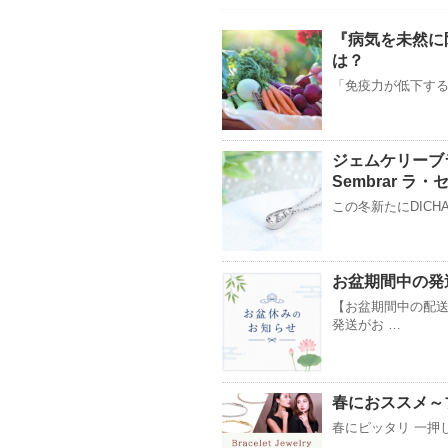
『病気を未然に
は？
「免疫力が低下する
ジェムケリーブ
Sembrar 
この冬新たにDICHA C
お盆期間中の発
【お盆期間中の配送
発送がお …
春におススメ～
春にピッタリ 一押し
…