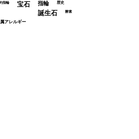
指輪
歴史
約指輪
宝石
誕生石
酵素
属アレルギー