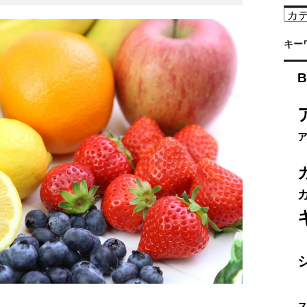
カ
テ
ゴ
キー
リ
ー
B