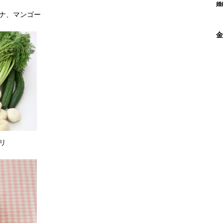
婚
ナ、マンゴー
金
リ