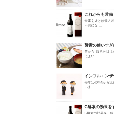
これからも常備
食事を抜けば個人
不調にな …
酵素の使いすぎ
昔から｢腹八分目は
によい …
インフルエンザ
毎年1月末頃から流
いま …
G酵素の効果を
G酵素の効果を、飲