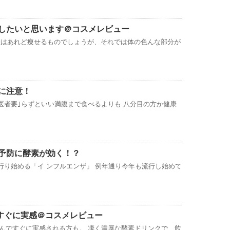
したいと思います＠コスメレビュー
差はあれど痩せるものでしょうが、それでは体の色んな部分が
に注意！
医者要｣らずといい満腹まで食べるよりも 八分目の方か健康
予防に酵素が効く！？
行り始める「イ ンフルエンザ」 例年通り今年も流行し始めて
すぐに実感＠コスメレビュー
んですぐに実感される方も。 凄く濃厚な酵素ドリンクで、飲