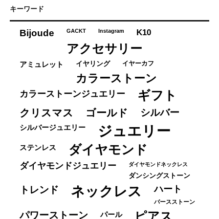
ゴ
キーワード
リ
ー
K10
Bijoude
GACKT
Instagram
アクセサリー
イヤーカフ
アミュレット
イヤリング
カラーストーン
ギフト
カラーストーンジュエリー
クリスマス
ゴールド
シルバー
ジュエリー
シルバージュエリー
ダイヤモンド
ステンレス
ダイヤモンドジュエリー
ダイヤモンドネックレス
ダンシングストーン
ネックレス
ハート
トレンド
バースストーン
パワーストーン
ピアス
パール