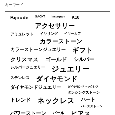
ゴ
キーワード
リ
ー
K10
Bijoude
GACKT
Instagram
アクセサリー
イヤーカフ
アミュレット
イヤリング
カラーストーン
ギフト
カラーストーンジュエリー
クリスマス
ゴールド
シルバー
ジュエリー
シルバージュエリー
ダイヤモンド
ステンレス
ダイヤモンドジュエリー
ダイヤモンドネックレス
ダンシングストーン
ネックレス
ハート
トレンド
バースストーン
パワーストーン
ピアス
パール