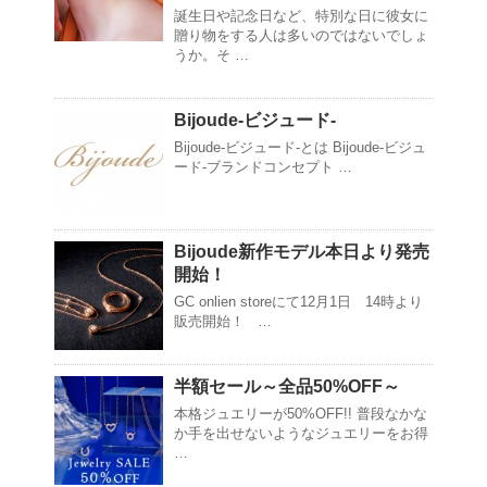
誕生日や記念日など、特別な日に彼女に
贈り物をする人は多いのではないでしょ
うか。そ …
Bijoude-ビジュード-
Bijoude-ビジュード-とは Bijoude-ビジュ
ード-ブランドコンセプト …
Bijoude新作モデル本日より発売
開始！
GC onlien storeにて12月1日 14時より
販売開始！ …
半額セール～全品50%OFF～
本格ジュエリーが50%OFF!! 普段なかな
か手を出せないようなジュエリーをお得
…