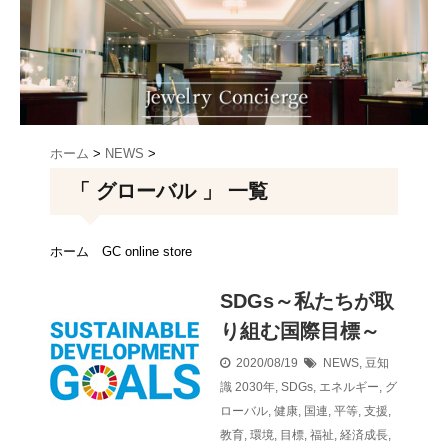
ホーム
>
NEWS
>
「 グローバル 」 一覧
ホーム
GC online store
SDGs～私たちが取
り組む国際目標～
2020/08/19
NEWS
,
豆知
識
2030年
,
SDGs
,
エネルギー
,
グ
ローバル
,
健康
,
国連
,
平等
,
支援
,
教育
,
環境
,
目標
,
福祉
,
経済成長
,