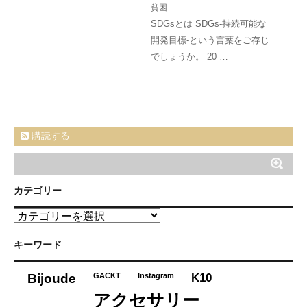
貧困
SDGsとは SDGs-持続可能な
開発目標-という言葉をご存じ
でしょうか。 20 …
購読する
カテゴリー
カ
テ
ゴ
キーワード
リ
ー
K10
Bijoude
GACKT
Instagram
アクセサリー