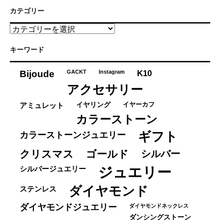
カテゴリー
カ
テ
ゴ
キーワード
リ
ー
K10
Bijoude
GACKT
Instagram
アクセサリー
イヤーカフ
アミュレット
イヤリング
カラーストーン
ギフト
カラーストーンジュエリー
クリスマス
ゴールド
シルバー
ジュエリー
シルバージュエリー
ダイヤモンド
ステンレス
ダイヤモンドジュエリー
ダイヤモンドネックレス
ダンシングストーン