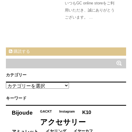
いつもGC online storeをご利
用いただき、誠にありがとう
ございます。 …
購読する
カテゴリー
カ
テ
ゴ
キーワード
リ
ー
K10
Bijoude
GACKT
Instagram
アクセサリー
イヤーカフ
アミュレット
イヤリング