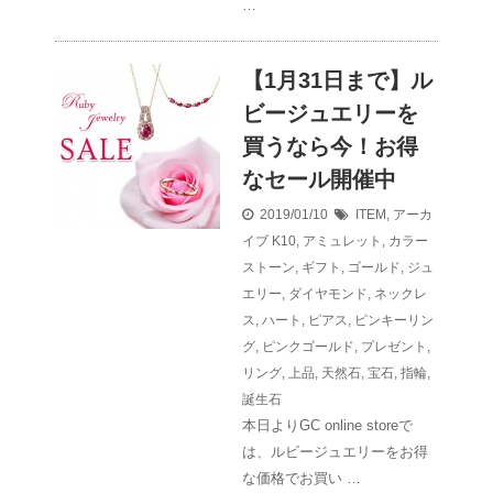
…
【1月31日まで】ル
ビージュエリーを
買うなら今！お得
なセール開催中
2019/01/10
ITEM
,
アーカ
イブ
K10
,
アミュレット
,
カラー
ストーン
,
ギフト
,
ゴールド
,
ジュ
エリー
,
ダイヤモンド
,
ネックレ
ス
,
ハート
,
ピアス
,
ピンキーリン
グ
,
ピンクゴールド
,
プレゼント
,
リング
,
上品
,
天然石
,
宝石
,
指輪
,
誕生石
本日よりGC online storeで
は、ルビージュエリーをお得
な価格でお買い …