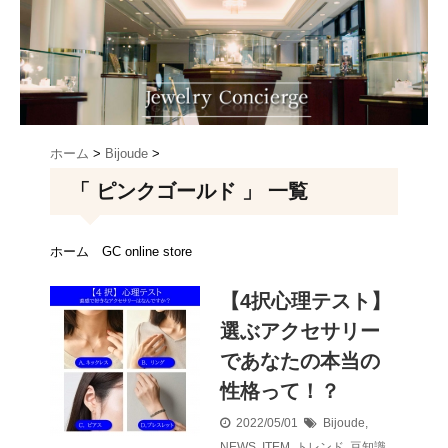
ホーム
>
Bijoude
>
「 ピンクゴールド 」 一覧
ホーム
GC online store
【4択心理テスト】
選ぶアクセサリー
であなたの本当の
性格って！？
2022/05/01
Bijoude
,
NEWS
,
ITEM
,
トレンド
,
豆知識
,