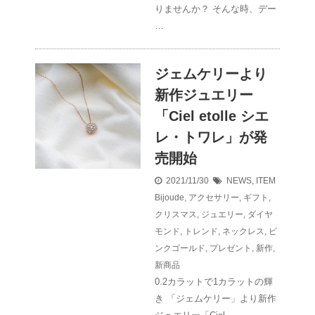
りませんか？ そんな時、デー
…
ジェムケリーより
新作ジュエリー
「Ciel etolle シエ
レ・トワレ」が発
売開始
2021/11/30
NEWS
,
ITEM
Bijoude
,
アクセサリー
,
ギフト
,
クリスマス
,
ジュエリー
,
ダイヤ
モンド
,
トレンド
,
ネックレス
,
ピ
ンクゴールド
,
プレゼント
,
新作
,
新商品
0.2カラットで1カラットの輝
き 「ジェムケリー」より新作