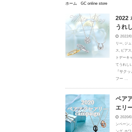
ホーム
GC online store
202
うれ
2022/0
リー
,
ジュ
ス
,
ピアス
トデーキ
てうれし
『サクッ
フー …
ペア
エリ
2020/0
ンペーン
,
ング
,
ホワ