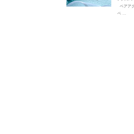
ペアアク
ペ …