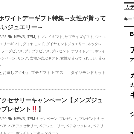
カ
テ
2 ホワイトデーギフト特集～女性が貰って
ゴ
キー
リ
しいジュエリー～
ー
B
2/25
NEWS
,
ITEM
,
トレンド
ギフト
,
サプライズギフト
,
ジュエ
エリーギフト
,
ダイヤモンド
,
ダイヤモンドジュエリー
,
ネックレ
,
フープピアス
,
プチプラピアス
,
プレゼント
,
ホワイトデー
,
ホワイ
ャンペーン
,
リング
,
女性が喜ぶギフト
,
女性が貰ってうれしい
,
貰っ
い
とお返しアクセ』 プチギフト ピアス ダイヤモンドカット
アクセサリーキャンペーン【メンズジュ
ープレゼント
】
2/20
NEWS
,
ITEM
キャンペーン
,
プレゼント
,
プレゼントキャ
ペア
,
ペアアクセサリー
,
ペアジュエリー
,
ペアネックレス
,
ペアリ
イトデー
,
ホワイトデーキャンペーン