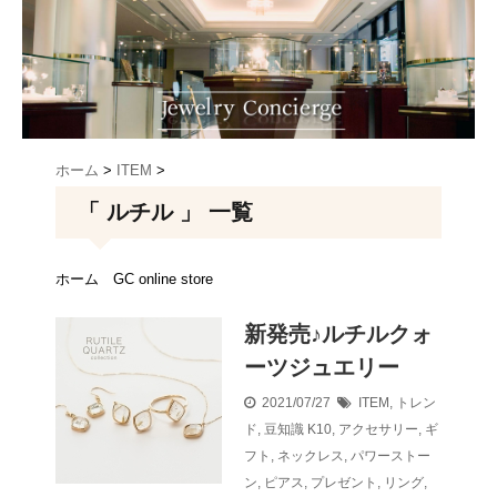
ホーム
>
ITEM
>
「 ルチル 」 一覧
ホーム
GC online store
新発売♪ルチルクォ
ーツジュエリー
2021/07/27
ITEM
,
トレン
ド
,
豆知識
K10
,
アクセサリー
,
ギ
フト
,
ネックレス
,
パワーストー
ン
,
ピアス
,
プレゼント
,
リング
,