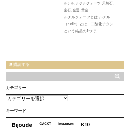
ルチル
,
ルチルクォーツ
,
天然石
,
宝石
,
金運
,
黄金
ルチルクォーツとは ルチル
（rutile）とは、二酸化チタン
という結晶の1つで、 …
購読する
カテゴリー
カ
テ
ゴ
キーワード
リ
ー
K10
Bijoude
GACKT
Instagram