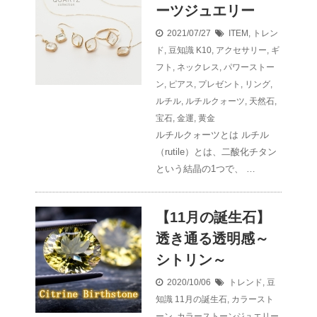
ーツジュエリー
2021/07/27
ITEM
,
トレン
ド
,
豆知識
K10
,
アクセサリー
,
ギ
フト
,
ネックレス
,
パワーストー
ン
,
ピアス
,
プレゼント
,
リング
,
ルチル
,
ルチルクォーツ
,
天然石
,
宝石
,
金運
,
黄金
ルチルクォーツとは ルチル
（rutile）とは、二酸化チタン
という結晶の1つで、 …
【11月の誕生石】
透き通る透明感～
シトリン～
2020/10/06
トレンド
,
豆
知識
11月の誕生石
,
カラースト
ーン
,
カラーストーンジュエリー
,