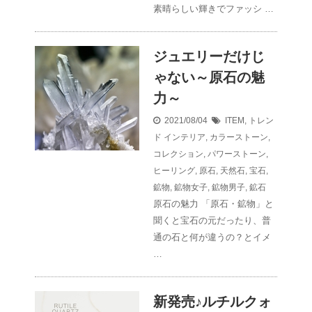
素晴らしい輝きでファッシ …
ジュエリーだけじ
ゃない～原石の魅
力～
2021/08/04
ITEM
,
トレン
ド
インテリア
,
カラーストーン
,
コレクション
,
パワーストーン
,
ヒーリング
,
原石
,
天然石
,
宝石
,
鉱物
,
鉱物女子
,
鉱物男子
,
鉱石
原石の魅力 「原石・鉱物」と
聞くと宝石の元だったり、普
通の石と何が違うの？とイメ
…
新発売♪ルチルクォ