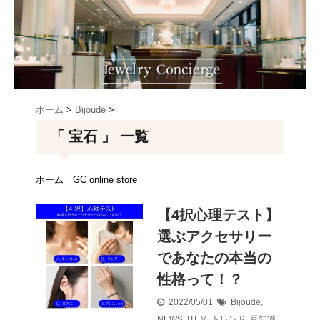
ホーム
>
Bijoude
>
「 宝石 」 一覧
ホーム
GC online store
【4択心理テスト】
選ぶアクセサリー
であなたの本当の
性格って！？
2022/05/01
Bijoude
,
NEWS
,
ITEM
,
トレンド
,
豆知識
,