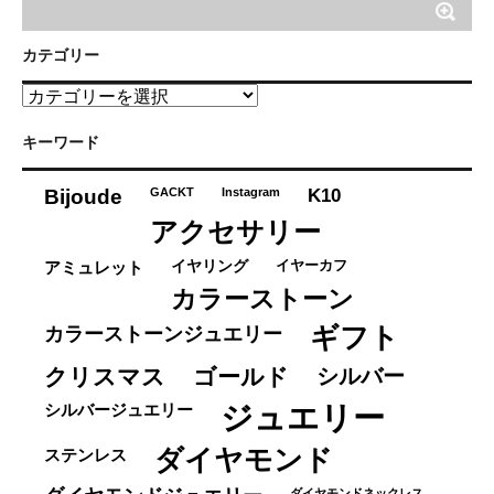
カテゴリー
カ
テ
ゴ
キーワード
リ
ー
K10
Bijoude
GACKT
Instagram
アクセサリー
イヤーカフ
アミュレット
イヤリング
カラーストーン
ギフト
カラーストーンジュエリー
クリスマス
ゴールド
シルバー
ジュエリー
シルバージュエリー
ダイヤモンド
ステンレス
ダイヤモンドネックレス