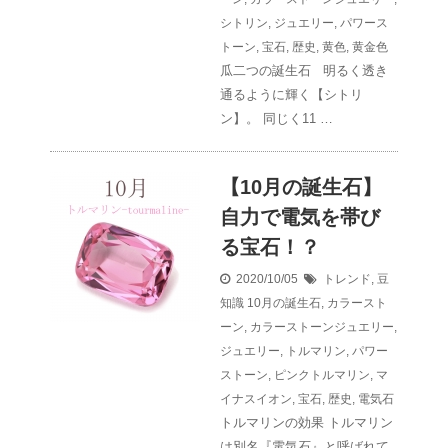
シトリン
,
ジュエリー
,
パワース
トーン
,
宝石
,
歴史
,
黄色
,
黄金色
瓜二つの誕生石 明るく透き
通るように輝く【シトリ
ン】。 同じく11 …
【10月の誕生石】
自力で電気を帯び
る宝石！？
2020/10/05
トレンド
,
豆
知識
10月の誕生石
,
カラースト
ーン
,
カラーストーンジュエリー
,
ジュエリー
,
トルマリン
,
パワー
ストーン
,
ピンクトルマリン
,
マ
イナスイオン
,
宝石
,
歴史
,
電気石
トルマリンの効果 トルマリン
は別名『電気石』と呼ばれて