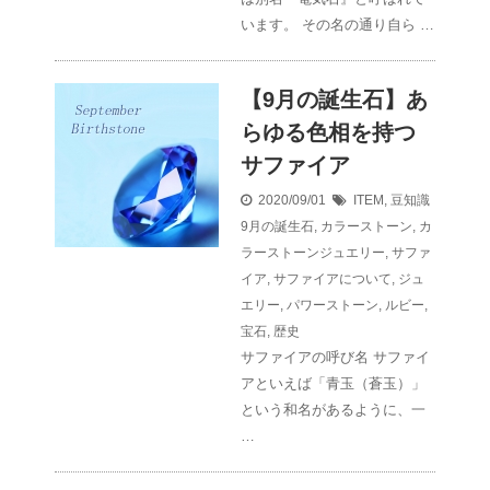
います。 その名の通り自ら …
【9月の誕生石】あ
らゆる色相を持つ
サファイア
2020/09/01
ITEM
,
豆知識
9月の誕生石
,
カラーストーン
,
カ
ラーストーンジュエリー
,
サファ
イア
,
サファイアについて
,
ジュ
エリー
,
パワーストーン
,
ルビー
,
宝石
,
歴史
サファイアの呼び名 サファイ
アといえば「青玉（蒼玉）」
という和名があるように、一
…