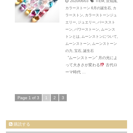
2020/06/03
ITEM
,
豆知識
,
カラーストーン
6月の誕生石
,
カ
ラーストン
,
カラーストーンジュ
エリー
,
ジュエリー
,
バーススト
ーン
,
パワーストーン
,
ムーンス
トンとは
,
ムーンストンについて
,
ムーンストーン
,
ムーンストーン
の力
,
宝石
,
誕生石
”ムーンストーン” 月の光によ
って大きさが変わる
古代ロ
ーマ時代 …
Page 1 of 3
1
2
3
購読する