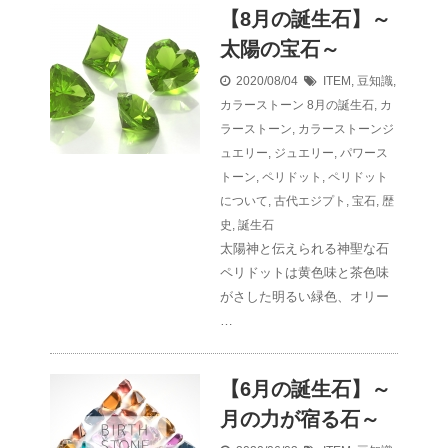
【8月の誕生石】～
太陽の宝石～
2020/08/04
ITEM
,
豆知識
,
カラーストーン
8月の誕生石
,
カ
ラーストーン
,
カラーストーンジ
ュエリー
,
ジュエリー
,
パワース
トーン
,
ペリドット
,
ペリドット
について
,
古代エジプト
,
宝石
,
歴
史
,
誕生石
太陽神と伝えられる神聖な石
ペリドットは黄色味と茶色味
がさした明るい緑色、オリー
…
【6月の誕生石】～
月の力が宿る石～