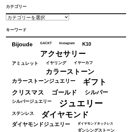
カテゴリー
カ
テ
ゴ
キーワード
リ
ー
K10
Bijoude
GACKT
Instagram
アクセサリー
イヤーカフ
アミュレット
イヤリング
カラーストーン
ギフト
カラーストーンジュエリー
クリスマス
ゴールド
シルバー
ジュエリー
シルバージュエリー
ダイヤモンド
ステンレス
ダイヤモンドジュエリー
ダイヤモンドネックレス
ダンシングストーン