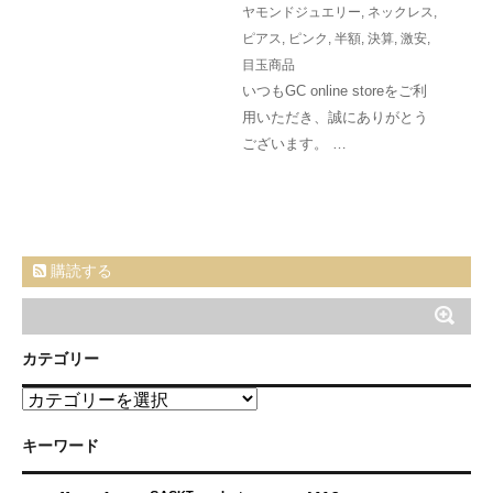
ヤモンドジュエリー
,
ネックレス
,
ピアス
,
ピンク
,
半額
,
決算
,
激安
,
目玉商品
いつもGC online storeをご利
用いただき、誠にありがとう
ございます。 …
購読する
カテゴリー
カ
テ
ゴ
キーワード
リ
ー