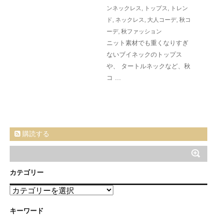
ンネックレス
,
トップス
,
トレン
ド
,
ネックレス
,
大人コーデ
,
秋コ
ーデ
,
秋ファッション
ニット素材でも重くなりすぎ
ないブイネックのトップス
や、 タートルネックなど、秋
コ …
購読する
カテゴリー
カ
テ
ゴ
キーワード