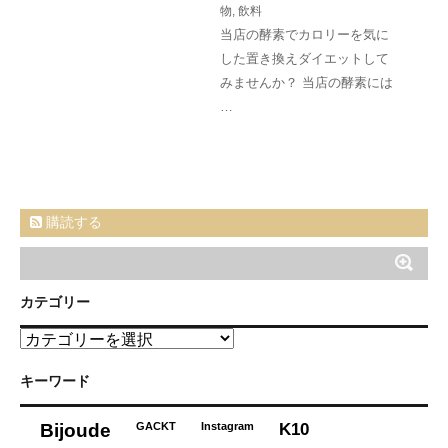
物
,
飲料
当店の酵素でカロリーを気に
した置き換えダイエットして
みませんか？ 当店の酵素には
…
購読する
カテゴリー
カ
テ
ゴ
キーワード
リ
ー
K10
Bijoude
GACKT
Instagram