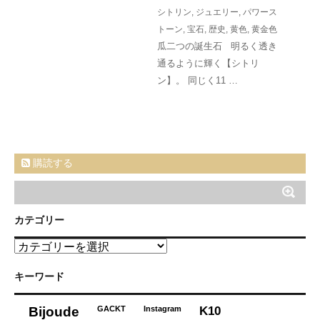
シトリン
,
ジュエリー
,
パワース
トーン
,
宝石
,
歴史
,
黄色
,
黄金色
瓜二つの誕生石 明るく透き
通るように輝く【シトリ
ン】。 同じく11 …
購読する
カテゴリー
カ
テ
ゴ
キーワード
リ
ー
K10
Bijoude
GACKT
Instagram