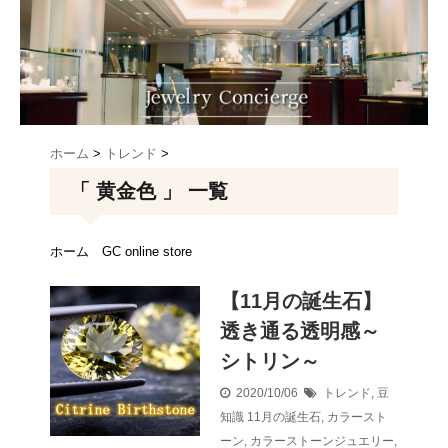
ホーム
>
トレンド
>
「 黄金色 」 一覧
ホーム
GC online store
【11月の誕生石】
透き通る透明感～
シトリン～
2020/10/06
トレンド
,
豆
知識
11月の誕生石
,
カラースト
ーン
,
カラーストーンジュエリー
,