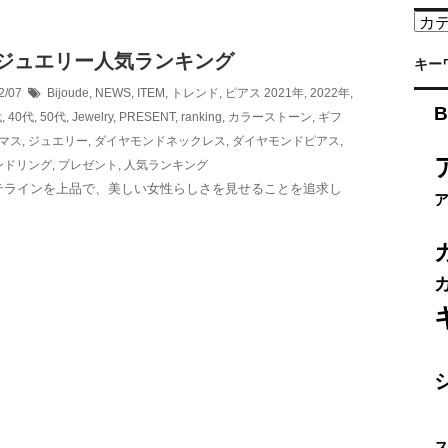
カ
テ
1 ジュエリー人気ランキング
ゴ
キー
リ
2/07
Bijoude
,
NEWS
,
ITEM
,
トレンド
,
ピアス
2021年
,
2022年
,
ー
B
代
,
40代
,
50代
,
Jewelry
,
PRESENT
,
ranking
,
カラーストーン
,
ギフ
マス
,
ジュエリー
,
ダイヤモンドネックレス
,
ダイヤモンドピアス
,
ンドリング
,
プレゼント
,
人気ランキング
ラインを上品で、美しい女性らしさを見せることを追求し