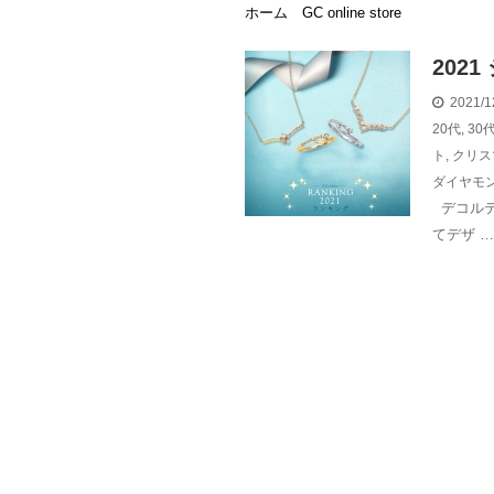
ホーム
GC online store
202
2021/1
20代
,
30
ト
,
クリス
ダイヤモ
デコルテ
てデザ …