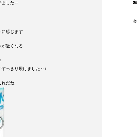
来ました～
婚
金
うに感じます
Ｃが近くなる
り
がすっきり履けました～♪
これだね