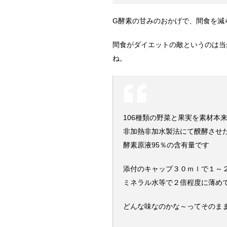
G酵素の甘みのおかげで、間食を減
間食がダイエットの敵というのは当
ね。
106種類の野菜と果実を素材本
非加熱非加水製法にて醗酵させ
酵素原液95％の含有量です
添付のキャップ３０ｍｌで１～
ミネラル水等で２倍程度に薄め
どんな味なのかな～ってそのま