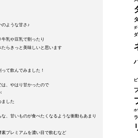
！
かのような甘さ♪
ダ
ダ
り牛乳や豆乳で割ったり
べたらきっと美味しいと思います
割って飲んでみました！
ピ
では、やはり甘かったので
が
めました
ホ
ちな、甘いものが食べたくなるような衝動もあまり
酵素プレミアムを濃い目で飲むなど