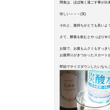
間食は、ほぼ無く過ごす事が出
珍しい～～～(笑)
それと、腹持ちがとても良いよ
さて、酵素を飲むとやっぱりＷ
お陰で、お腹もムクミもすっき
お腹周りがきつかったスカート
即効でサイズダウンしたいなら