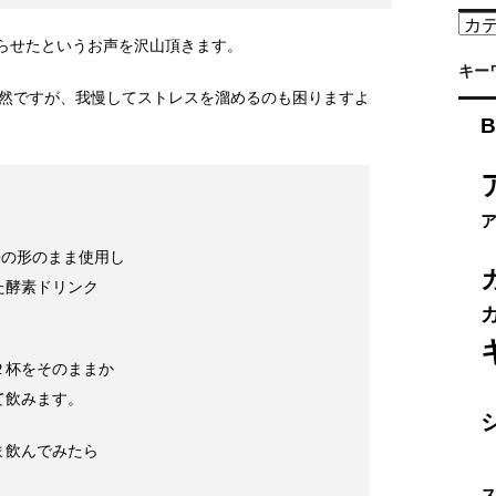
カ
テ
らせたというお声を沢山頂きます。
ゴ
キー
リ
然ですが、我慢してストレスを溜めるのも困りますよ
ー
B
来の形のまま使用し
た酵素ドリンク
２杯をそのままか
て飲みます。
ま飲んでみたら