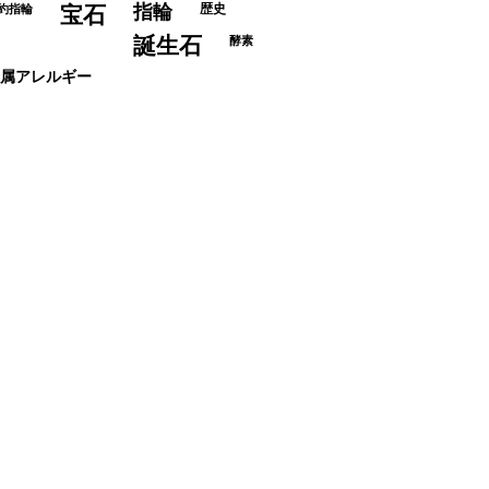
指輪
歴史
約指輪
宝石
誕生石
酵素
属アレルギー