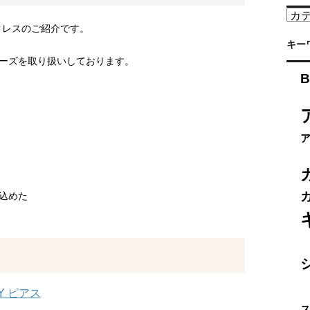
カ
テ
ックレスのご紹介です。
ゴ
キー
リ
ーズを取り扱いしております。
ー
B
込めた