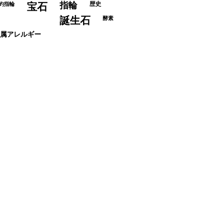
指輪
歴史
約指輪
宝石
誕生石
酵素
属アレルギー