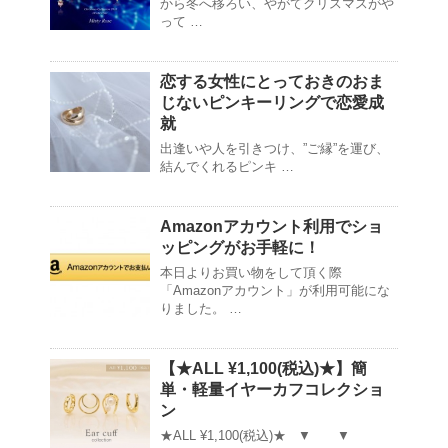
から冬へ移ろい、やがてクリスマスがや
って …
恋する女性にとっておきのおま
じないピンキーリングで恋愛成
就
出逢いや人を引きつけ、”ご縁”を運び、
結んでくれるピンキ …
Amazonアカウント利用でショ
ッピングがお手軽に！
本日よりお買い物をして頂く際
「Amazonアカウント」が利用可能にな
りました。 …
【★ALL ¥1,100(税込)★】簡
単・軽量イヤーカフコレクショ
ン
★ALL ¥1,100(税込)★ ▼ ▼