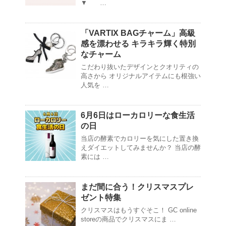
▼ …
「VARTIX BAGチャーム」高級
感を漂わせる キラキラ輝く特別
なチャーム
こだわり抜いたデザインとクオリティの
高さから オリジナルアイテムにも根強い
人気を …
6月6日はローカロリーな食生活
の日
当店の酵素でカロリーを気にした置き換
えダイエットしてみませんか？ 当店の酵
素には …
まだ間に合う！クリスマスプレ
ゼント特集
クリスマスはもうすぐそこ！ GC online
storeの商品でクリスマスにま …