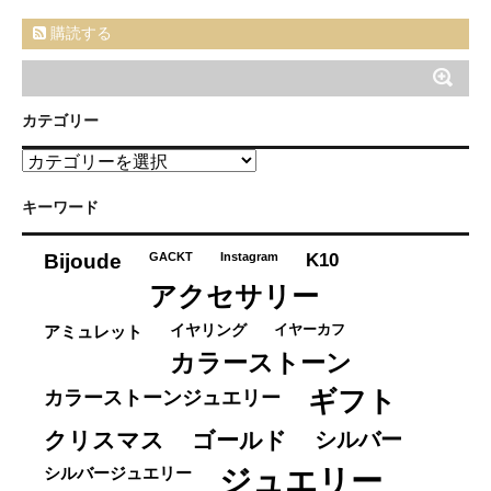
購読する
カテゴリー
カ
テ
ゴ
キーワード
リ
ー
K10
Bijoude
GACKT
Instagram
アクセサリー
イヤーカフ
アミュレット
イヤリング
カラーストーン
ギフト
カラーストーンジュエリー
クリスマス
ゴールド
シルバー
ジュエリー
シルバージュエリー