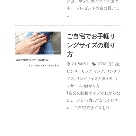
グは、今女性達の中で大流行
中。 プレゼントや自分買いに
…
ご自宅でお手軽リ
ングサイズの測り
方
2015/07/11
ITEM
,
豆知識
,
ピンキーリング
リング
,
リングサ
イズ
,
リングサイズの測り方
,
リ
ンサイズのはかり方
｢自分の指輪サイズがわからな
い…｣という方､ご安心くださ
い｡ ご自宅でサイズを計 …