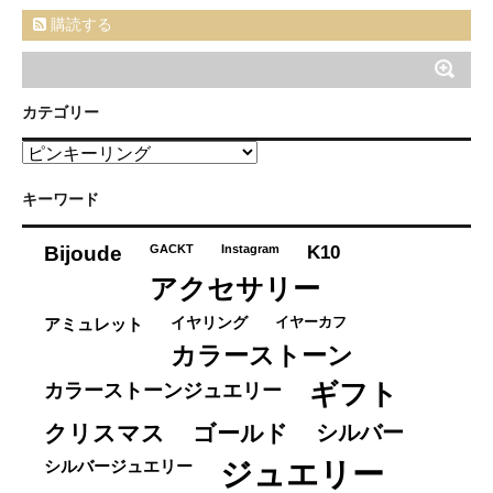
購読する
カテゴリー
カ
テ
ゴ
キーワード
リ
ー
K10
Bijoude
GACKT
Instagram
アクセサリー
イヤーカフ
アミュレット
イヤリング
カラーストーン
ギフト
カラーストーンジュエリー
クリスマス
ゴールド
シルバー
ジュエリー
シルバージュエリー