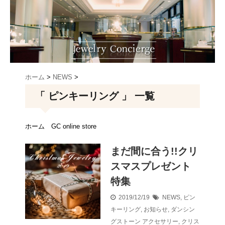
ホーム
>
NEWS
>
「 ピンキーリング 」 一覧
ホーム
GC online store
まだ間に合う!!クリ
スマスプレゼント
特集
2019/12/19
NEWS
,
ピン
キーリング
,
お知らせ
,
ダンシン
グストーン
アクセサリー
,
クリス