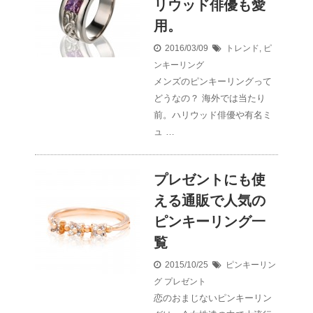
リウッド俳優も愛
用。
2016/03/09
トレンド
,
ピ
ンキーリング
メンズのピンキーリングって
どうなの？ 海外では当たり
前。ハリウッド俳優や有名ミ
ュ …
プレゼントにも使
える通販で人気の
ピンキーリング一
覧
2015/10/25
ピンキーリン
グ
プレゼント
恋のおまじないピンキーリン