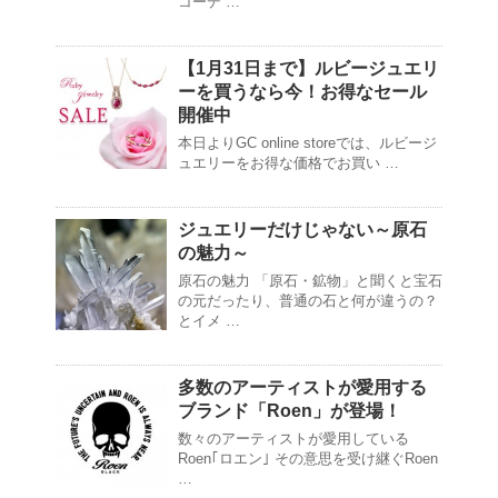
コーデ …
【1月31日まで】ルビージュエリ
ーを買うなら今！お得なセール
開催中
本日よりGC online storeでは、ルビージ
ュエリーをお得な価格でお買い …
ジュエリーだけじゃない～原石
の魅力～
原石の魅力 「原石・鉱物」と聞くと宝石
の元だったり、普通の石と何が違うの？
とイメ …
多数のアーティストが愛用する
ブランド「Roen」が登場！
数々のアーティストが愛用している
Roen｢ロエン｣ その意思を受け継ぐRoen
…