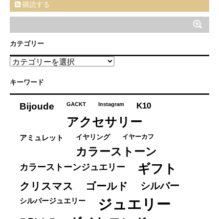
購読する
カテゴリー
カ
テ
ゴ
キーワード
リ
ー
K10
Bijoude
GACKT
Instagram
アクセサリー
イヤーカフ
アミュレット
イヤリング
カラーストーン
ギフト
カラーストーンジュエリー
クリスマス
ゴールド
シルバー
ジュエリー
シルバージュエリー