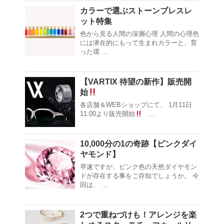
カラーで選ぶストーンブレスレ
ット特集
色から見る人間の深層心理 人間の心理色
には潜在的にもって生まれカラーと、育
った環 …
【VARTIX 待望の新作】販売開
始
各店舗＆WEBショップにて、 1月11日
11:00より販売開始
…
10,000分の1の奇跡【ピンクダイ
ヤモンド】
早速ですが、ピンク色の天然ダイヤモン
ドが存在する事をご存知でしょうか。 今
回は、 …
2つで重ねづけも！アレンジを楽