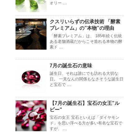
オリー …
クスリいらずの伝承技術 「酵素
プレミアム」の”本物”の理由
「酵素プレミアム」は、 185年続く伝統
ある老舗酒蔵だからこそ造れる本物の酵
素ド …
7月の誕生石の意味
誕生日、それは誰にでも訪れる大切な
日。 一見なんの関係もなさそうな誕生日
と宝石で …
【7月の誕生石】宝石の女王”ル
ビー”
宝石の女王 宝石といえば「ダイヤモン
ド」を思い浮べる方が多い有名な宝石で
すが、 …