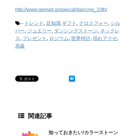
http://www.gemart.jp/special/dancing_10th/
-
トレンド
,
豆知識
ギフト
,
クロスフォー
,
シル
バー
,
ジュエリー
,
ダンシングストーン
,
ネックレ
ス
,
プレゼント
,
ロジウム
,
世界特許
,
揺れアクセ
,
高級
関連記事
知っておきたい!カラーストーン