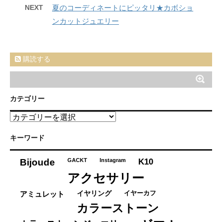
NEXT
夏のコーディネートにピッタリ★カボショ
ンカットジュエリー
購読する
カテゴリー
カ
テ
ゴ
キーワード
リ
ー
K10
Bijoude
GACKT
Instagram
アクセサリー
イヤーカフ
アミュレット
イヤリング
カラーストーン