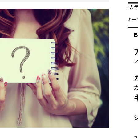
カ
テ
ゴ
キー
リ
ー
B