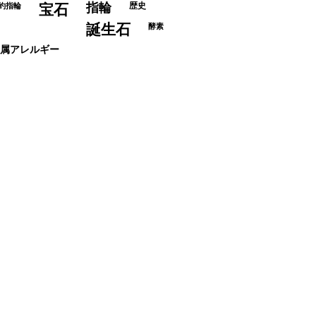
指輪
歴史
約指輪
宝石
誕生石
酵素
属アレルギー