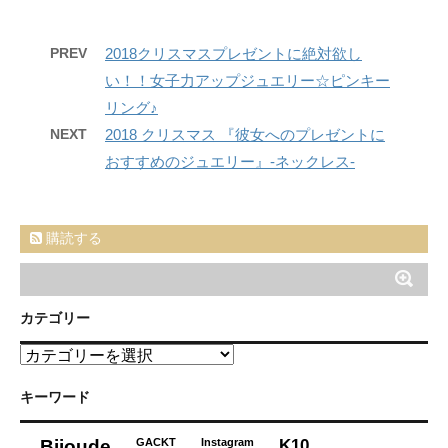
PREV
2018クリスマスプレゼントに絶対欲し
い！！女子力アップジュエリー☆ピンキー
リング♪
NEXT
2018 クリスマス 『彼女へのプレゼントに
おすすめのジュエリー』-ネックレス-
購読する
カテゴリー
カ
テ
ゴ
キーワード
リ
ー
K10
Bijoude
GACKT
Instagram