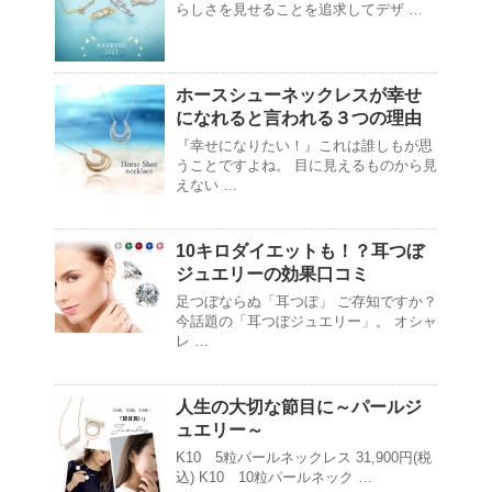
らしさを見せることを追求してデザ …
ホースシューネックレスが幸せ
になれると言われる３つの理由
『幸せになりたい！』これは誰しもが思
うことですよね。 目に見えるものから見
えない …
10キロダイエットも！？耳つぼ
ジュエリーの効果口コミ
足つぼならぬ「耳つぼ」 ご存知ですか？
今話題の「耳つぼジュエリー」。 オシャ
レ …
人生の大切な節目に～パールジ
ュエリー～
K10 5粒パールネックレス 31,900円(税
込) K10 10粒パールネック …