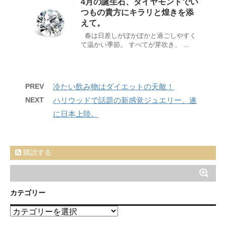
4月の誕生石、ダイヤモンドでい
つもの貴方にキラリと煌きを添
えて。
春は日差しがぽかぽかと過ごしやすく
て温かい季節。 すべてが芽吹き、 …
PREV
冷たい飲み物はダイエットの天敵！
NEXT
ハリウッドで話題の新感覚ジュエリー、遂
に日本上陸。
購読する
カテゴリー
カ
テ