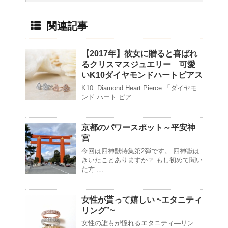
関連記事
【2017年】彼女に贈ると喜ばれ
るクリスマスジュエリー 可愛
いK10ダイヤモンドハートピアス
K10 Diamond Heart Pierce 「ダイヤモ
ンド ハート ピア …
京都のパワースポット～平安神
宮
今回は四神獣特集第2弾です。 四神獣は
きいたことありますか？ もし初めて聞い
た方 …
女性が貰って嬉しい ~エタニティ
リング”~
女性の誰もが憧れるエタニティ―リン