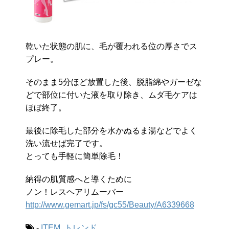
乾いた状態の肌に、毛が覆われる位の厚さでス
プレー。
そのまま5分ほど放置した後、脱脂綿やガーゼな
どで部位に付いた液を取り除き、ムダ毛ケアは
ほぼ終了。
最後に除毛した部分を水かぬるま湯などでよく
洗い流せば完了です。
とっても手軽に簡単除毛！
納得の肌質感へと導くために
ノン！レスヘアリムーバー
http://www.gemart.jp/fs/gc55/Beauty/A6339668
-
ITEM
,
トレンド