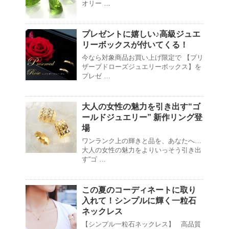
オリー …
プレゼントに嬉しい♪高級ジュエ
リーボックスが付いてくる！
今なら対象商品お買い上げ限定で 【プリ
ザーブドローズジュエリーボックス】を
プレゼ …
大人の女性の魅力を引き出す“ゴ
ールドジュエリー” 新作リング登
場
ワンランク上の輝きと品を、あなたへ…
大人の女性の魅力をよりいっそう引き出
す“ゴ …
この夏のコーディネートに取り
入れて！シンプルに輝く一粒石
ネックレス
【シンプル一粒石ネックレス】 高品質