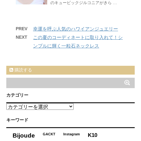
のキュービックジルコニアがきら …
PREV
幸運を呼ぶ人気のハワイアンジュエリー
NEXT
この夏のコーディネートに取り入れて！シ
ンプルに輝く一粒石ネックレス
購読する
カテゴリー
カ
テ
ゴ
キーワード
リ
ー
K10
Bijoude
GACKT
Instagram