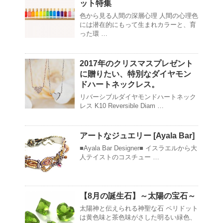
ット特集
色から見る人間の深層心理 人間の心理色
には潜在的にもって生まれカラーと、育
った環 …
2017年のクリスマスプレゼント
に贈りたい、特別なダイヤモン
ドハートネックレス。
リバーシブルダイヤモンドハートネック
レス K10 Reversible Diam …
アートなジュエリー [Ayala Bar]
■Ayala Bar Designer■ イスラエルから大
人テイストのコスチュー …
【8月の誕生石】～太陽の宝石～
太陽神と伝えられる神聖な石 ペリドット
は黄色味と茶色味がさした明るい緑色、