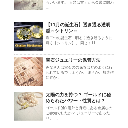
もいいます。 人類は古くから金属に関わ
…
【11月の誕生石】透き通る透明
感～シトリン～
瓜二つの誕生石 明るく透き通るように
輝く【シトリン】。 同じく11 …
宝石ジュエリーの保管方法
みなさんは宝石のの保管はどのように行
われているでしょうか。 まさか、無造作
に置か …
太陽の力を持つ？ ゴールドに秘
められたパワー・性質とは？
ゴールド(金) 意外と身近にある金属なの
ご存知でしたか？ ジュエリーであった
り、 …