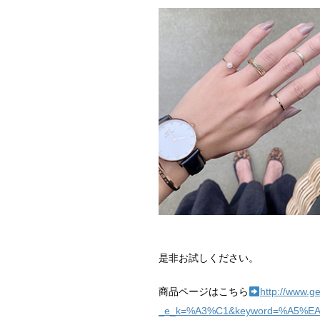
是非お試しください。
商品ページはこちら
http://www.g
_e_k=%A3%C1&keyword=%A5%