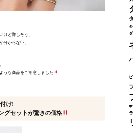
ダ
ダ
いけど難しそう」
か分からない」
。
ような商品をご用意しました
ピ
付け!
ホ
ングセットが
驚きの価格