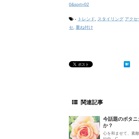
0&sort=02
-
トレンド
,
スタイリング
アクセ
セ
,
重ね付け
関連記事
今話題のボタニ
か？
心を和ませて、素
行中。C …