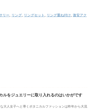
サリー
,
リング
,
リングセット
,
リング重ね付け
,
激安アク
カルをジュエリーに取り入れるのはいかがです
敵な大人女子へと導くボタニカルファッションは昨年から大流