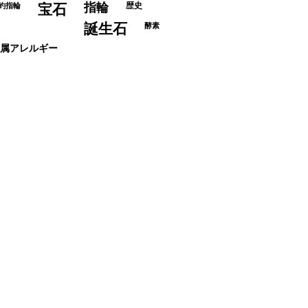
指輪
歴史
約指輪
宝石
誕生石
酵素
属アレルギー