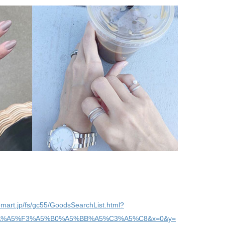
emart.jp/fs/gc55/GoodsSearchList.html?
EA%A5%F3%A5%B0%A5%BB%A5%C3%A5%C8&x=0&y=