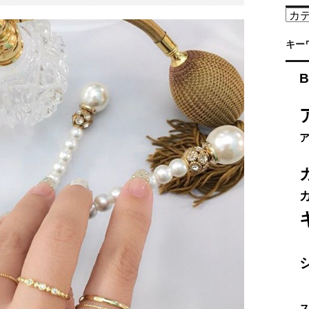
カ
テ
ゴ
キー
リ
ー
B