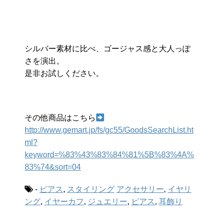
シルバー素材に比べ、ゴージャス感と大人っぽ
さを演出。
是非お試しください。
その他商品はこちら
http://www.gemart.jp/fs/gc55/GoodsSearchList.ht
ml?
keyword=%83%43%83%84%81%5B%83%4A%
83%74&sort=04
-
ピアス
,
スタイリング
アクセサリー
,
イヤリ
ング
,
イヤーカフ
,
ジュエリー
,
ピアス
,
耳飾り