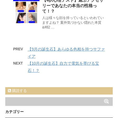
【4択心理テスト】選ぶアクセサ
リーであなたの本当の性格っ
て！？
人は様々な顔を持っているといわれてい
ますよね？ 案外気づかない隠れた本質
&#82 …
PREV
【9月の誕生石】あらゆる色相を持つサファ
イア
NEXT
【10月の誕生石】自力で電気を帯びる宝
石！？
購読する
カテゴリー