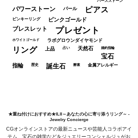
バースストーン
パワーストーン
ピアス
パール
ピンキーリング
ピンクゴールド
ブレスレット
プレゼント
ホワイトゴールド
ラボグロウンダイヤモンド
リング
占い
天然石
上品
婚約指輪
宝石
指輪
歴史
誕生石
酵素
金属アレルギー
★重ね付けにおすすめ★ILII～あなたの心に寄り添うリング～ -
Jewelry Concierge
CGオンラインストアの最新ニュースや芸能人コラボアイ
テム、宝石の雑学などをジュエリーコンシェルジュがお