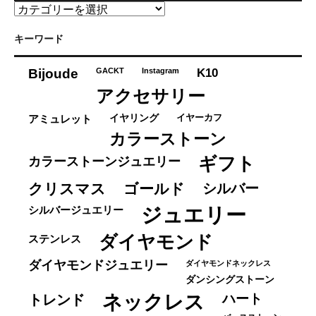
カ
テ
ゴ
キーワード
リ
ー
K10
Bijoude
GACKT
Instagram
アクセサリー
イヤーカフ
アミュレット
イヤリング
カラーストーン
ギフト
カラーストーンジュエリー
クリスマス
ゴールド
シルバー
ジュエリー
シルバージュエリー
ダイヤモンド
ステンレス
ダイヤモンドジュエリー
ダイヤモンドネックレス
ダンシングストーン
ネックレス
ハート
トレンド