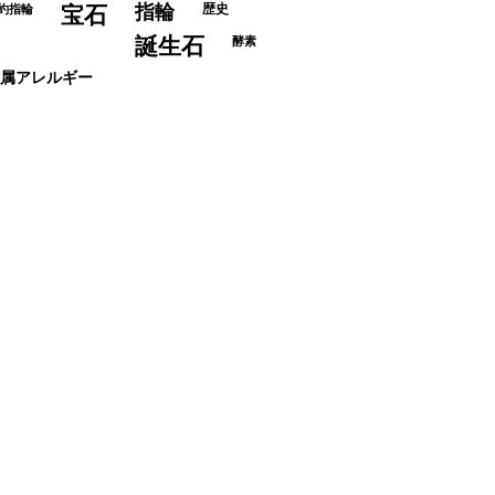
指輪
歴史
約指輪
宝石
誕生石
酵素
属アレルギー