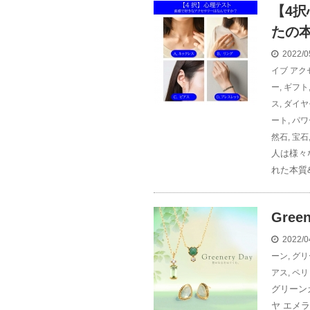
【4
たの
2022/0
イブ
アク
ー
,
ギフト
ス
,
ダイヤ
ート
,
パワ
然石
,
宝石
人は様々
れた本質&
Gre
2022/0
ーン
,
グリ
アス
,
ペリ
グリーン
ヤ エメラ