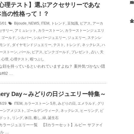
婚
択心理テスト】選ぶアクセサリーであな
本当の性格って！？
金
5/01
Bijoude
,
NEWS
,
ITEM
,
トレンド
,
豆知識
,
ピアス
,
アーカ
セサリー
,
アミュレット
,
カラーストーン
,
カラーストーンジュエリ
,
ゴールド
,
シルバー
,
シルバージュエリー
,
ジュエリー
,
ステンレ
モンド
,
ダイヤモンドジュエリー
,
テスト
,
トレンド
,
ネックレス
,
ハ
ーストーン
,
パール
,
ピアス
,
ピンクゴールド
,
プレゼント
,
占い
,
天
,
心理
,
心理テスト
,
暇つぶし
な顔を持っているといわれていますよね？ 案外気づかない隠
#82 …
enery Day～みどりの日ジュエリー特集～
4/29
ITEM
,
カラーストーン
5月
,
みどりの日
,
エメラルド
,
グリ
ーンアメジスト
,
ゴールデンウィーク
,
ネックレス
,
ヒーリング
,
ピ
ドット
,
リング
,
休日
,
癒し
,
緑
,
誕生石
カラージュエリー一覧 【3カラーセット】ルビー サファイ
ル …