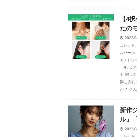
【4
たの
2022/0
ュレット
,
ルバー
,
シ
モンドジ
ール
,
ピア
ト
,
暇つぶ
楽しみに
か？ そ
新作ジ
ル」「
2022/0
ュレット
,