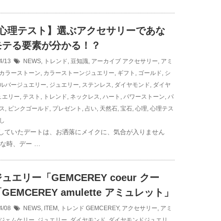
択心理テスト】選ぶアクセサリーであな
モテる要素が分かる！？
4/13
NEWS
,
トレンド
,
豆知識
,
アーカイブ
アクセサリー
,
アミ
カラーストーン
,
カラーストーンジュエリー
,
ギフト
,
ゴールド
,
シ
ルバージュエリー
,
ジュエリー
,
ステンレス
,
ダイヤモンド
,
ダイヤ
ュエリー
,
テスト
,
トレンド
,
ネックレス
,
ハート
,
パワーストーン
,
パ
ス
,
ピンクゴールド
,
プレゼント
,
占い
,
天然石
,
宝石
,
心理
,
心理テス
し
していたデートは、お洒落にメイクに、気合が入りません
んな時、デー …
ュエリー「GEMCEREY coeur クー
GEMCEREY amulette アミュレット」
4/08
NEWS
,
ITEM
,
トレンド
GEMCEREY
,
アクセサリー
,
アミ
ジェムケリー
,
ジュエリー
,
ダイヤモンド
,
ダイヤモンドジュエリ