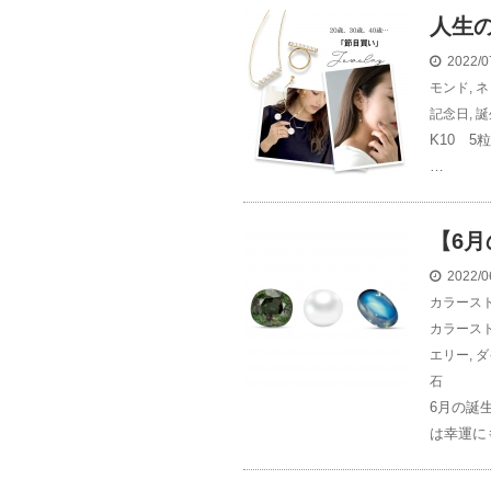
人生
2022/0
モンド
,
ネ
記念日
,
誕
K10 5
…
【6
2022/0
カラース
カラース
エリー
,
ダ
石
6月の誕
は幸運に