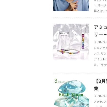
ー
,
ネック
購入はこち
アミ
リー
2022/0
ミュレッ
レス
,
リン
アミュレ
す。 ラテ
【3
集
2022/0
アクセ
,
ア