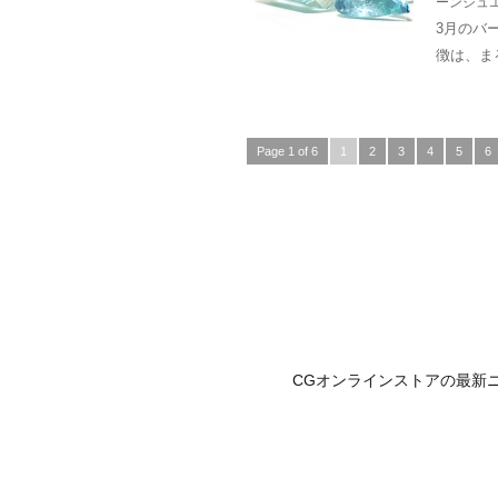
ーンジュ
3月のバ
徴は、ま
Page 1 of 6
1
2
3
4
5
6
CGオンラインストアの最新