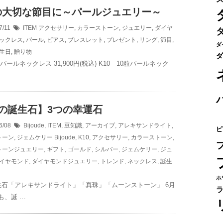
の大切な節目に～パールジュエリー～
7/11
ITEM
アクセサリー
,
カラーストーン
,
ジュエリー
,
ダイヤ
ックレス
,
パール
,
ピアス
,
ブレスレット
,
プレゼント
,
リング
,
節目
,
ダ
生日
,
贈り物
ダ
粒パールネックレス 31,900円(税込) K10 10粒パールネック
月の誕生石】3つの幸運石
6/08
Bijoude
,
ITEM
,
豆知識
,
アーカイブ
,
アレキサンドライト
,
ピ
トーン
,
ジェムケリー
Bijoude
,
K10
,
アクセサリー
,
カラーストーン
,
トーンジュエリー
,
ギフト
,
ゴールド
,
シルバー
,
ジェムケリー
,
ジュ
イヤモンド
,
ダイヤモンドジュエリー
,
トレンド
,
ネックレス
,
誕生
ホ
生石「アレキサンドライト」「真珠」「ムーンストーン」 6月
も、誕 …