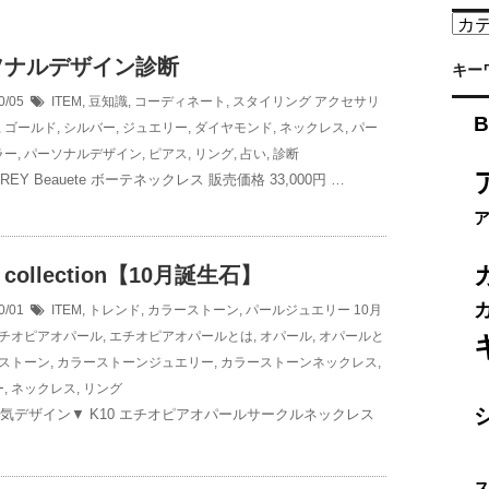
カ
テ
ソナルデザイン診断
ゴ
キー
リ
0/05
ITEM
,
豆知識
,
コーディネート
,
スタイリング
アクセサリ
ー
B
,
ゴールド
,
シルバー
,
ジュエリー
,
ダイヤモンド
,
ネックレス
,
パー
ラー
,
パーソナルデザイン
,
ピアス
,
リング
,
占い
,
診断
EY Beauete ボーテネックレス 販売価格 33,000円 …
 collection【10月誕生石】
0/01
ITEM
,
トレンド
,
カラーストーン
,
パールジュエリー
10月
チオピアオパール
,
エチオピアオパールとは
,
オパール
,
オパールと
ストーン
,
カラーストーンジュエリー
,
カラーストーンネックレス
,
ー
,
ネックレス
,
リング
1人気デザイン▼ K10 エチオピアオパールサークルネックレス