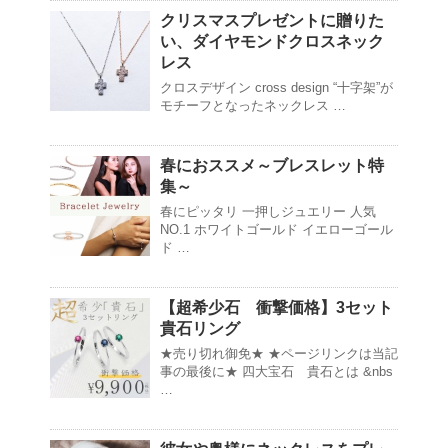
クリスマスプレゼントに贈りた
い、ダイヤモンドクロスネック
レス
クロスデザイン cross design “十字架”が
モチーフとなったネックレス …
春におススメ～ブレスレット特
集～
春にピッタリ 一押しジュエリー 人気
NO.1 ホワイトゴールド イエローゴール
ド …
【超希少石 衝撃価格】3セット
貴石リング
★売り切れ御免★ ★ページリンクは当記
事の最後に★ 四大宝石 貴石とは &nbs
…