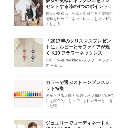
彼女や奥様にネックレスをプレ
ゼントする時の4つのポイント！
彼女や奥様へ、記念日や日ごろの感謝の
意味を込めて「ネックレス」をプレゼン
トしよう …
「2017年のクリスマスプレゼン
トに」ルビーとサファイアが煌
く K10 フラワーネックレス
K10 Flower Necklace -フラワーネックレ
ス – 宝 …
カラーで選ぶストーンブレスレ
ット特集
色から見る人間の深層心理 人間の心理色
には潜在的にもって生まれカラーと、育
った環 …
ジュエリーでコーディネートを