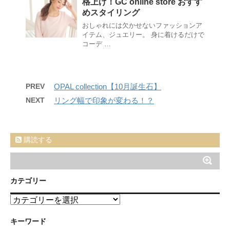
格上げ！GC online store おすす
めスタイリング
おしゃれには欠かせないファッションア
イテム、ジュエリー。 身に着けるだけで
コーデ …
PREV
OPAL collection【10月誕生石】
NEXT
リング幅で印象が変わる！？
購読する
カテゴリー
カ
テ
ゴ
キーワード