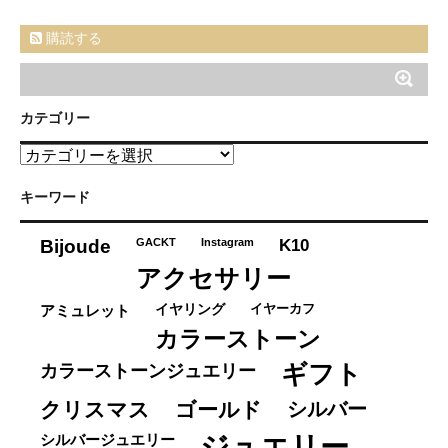
購読する
カテゴリー
カ
テ
ゴ
キーワード
リ
ー
K10
Bijoude
GACKT
Instagram
アクセサリー
イヤーカフ
アミュレット
イヤリング
カラーストーン
ギフト
カラーストーンジュエリー
クリスマス
ゴールド
シルバー
ジュエリー
シルバージュエリー