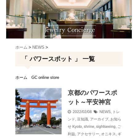
ホーム
>
NEWS
>
「 パワースポット 」 一覧
ホーム
GC online store
京都のパワースポ
ット～平安神宮
2022/02/08
NEWS
,
トレ
ンド
,
豆知識
,
アーカイブ
,
お知ら
せ
Kyoto
,
shrine
,
sightseeing
,
ご
利益
,
アクセサリー
,
オニキス
,
ギ