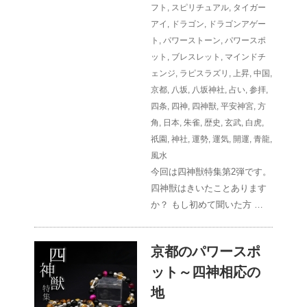
フト
,
スピリチュアル
,
タイガー
アイ
,
ドラゴン
,
ドラゴンアゲー
ト
,
パワーストーン
,
パワースポ
ット
,
ブレスレット
,
マインドチ
ェンジ
,
ラピスラズリ
,
上昇
,
中国
,
京都
,
八坂
,
八坂神社
,
占い
,
参拝
,
四条
,
四神
,
四神獣
,
平安神宮
,
方
角
,
日本
,
朱雀
,
歴史
,
玄武
,
白虎
,
祇園
,
神社
,
運勢
,
運気
,
開運
,
青龍
,
風水
今回は四神獣特集第2弾です。
四神獣はきいたことあります
か？ もし初めて聞いた方 …
京都のパワースポ
ット～四神相応の
地