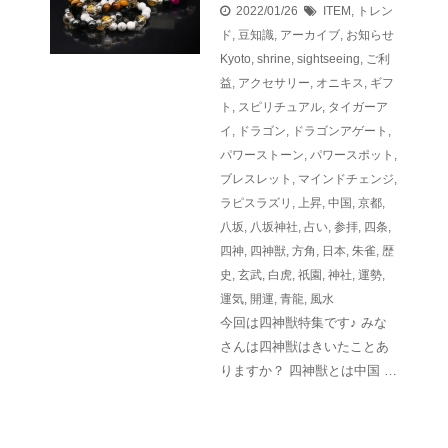
2022/01/26
ITEM
,
トレン
ド
,
豆知識
,
アーカイブ
,
お知らせ
Kyoto
,
shrine
,
sightseeing
,
ご利
益
,
アクセサリー
,
オニキス
,
ギフ
ト
,
スピリチュアル
,
タイガーア
イ
,
ドラゴン
,
ドラゴンアゲート
,
パワーストーン
,
パワースポット
,
ブレスレット
,
マインドチェンジ
,
ラピスラズリ
,
上昇
,
中国
,
京都
,
八坂
,
八坂神社
,
占い
,
参拝
,
四条
,
四神
,
四神獣
,
方角
,
日本
,
朱雀
,
歴
史
,
玄武
,
白虎
,
祇園
,
神社
,
運勢
,
運気
,
開運
,
青龍
,
風水
今回は四神獣特集です♪ みな
さんは四神獣はきいたことあ
りますか？ 四神獣とは中国 …