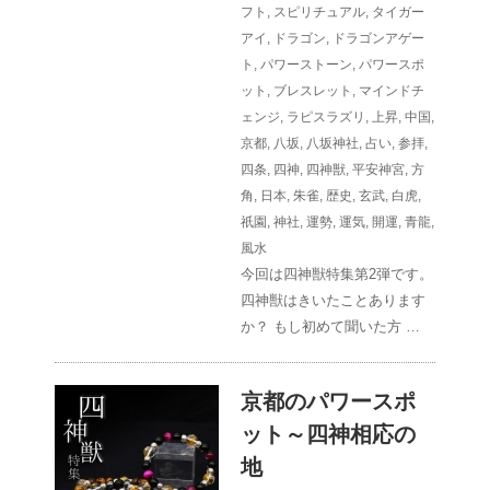
フト
,
スピリチュアル
,
タイガー
アイ
,
ドラゴン
,
ドラゴンアゲー
ト
,
パワーストーン
,
パワースポ
ット
,
ブレスレット
,
マインドチ
ェンジ
,
ラピスラズリ
,
上昇
,
中国
,
京都
,
八坂
,
八坂神社
,
占い
,
参拝
,
四条
,
四神
,
四神獣
,
平安神宮
,
方
角
,
日本
,
朱雀
,
歴史
,
玄武
,
白虎
,
祇園
,
神社
,
運勢
,
運気
,
開運
,
青龍
,
風水
今回は四神獣特集第2弾です。
四神獣はきいたことあります
か？ もし初めて聞いた方 …
京都のパワースポ
ット～四神相応の
地