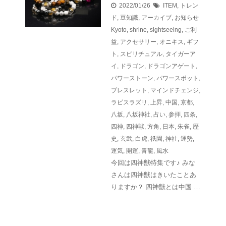
2022/01/26
ITEM
,
トレン
ド
,
豆知識
,
アーカイブ
,
お知らせ
Kyoto
,
shrine
,
sightseeing
,
ご利
益
,
アクセサリー
,
オニキス
,
ギフ
ト
,
スピリチュアル
,
タイガーア
イ
,
ドラゴン
,
ドラゴンアゲート
,
パワーストーン
,
パワースポット
,
ブレスレット
,
マインドチェンジ
,
ラピスラズリ
,
上昇
,
中国
,
京都
,
八坂
,
八坂神社
,
占い
,
参拝
,
四条
,
四神
,
四神獣
,
方角
,
日本
,
朱雀
,
歴
史
,
玄武
,
白虎
,
祇園
,
神社
,
運勢
,
運気
,
開運
,
青龍
,
風水
今回は四神獣特集です♪ みな
さんは四神獣はきいたことあ
りますか？ 四神獣とは中国 …