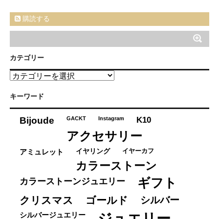
購読する
カテゴリー
カ
テ
ゴ
キーワード
リ
ー
K10
Bijoude
GACKT
Instagram
アクセサリー
イヤーカフ
アミュレット
イヤリング
カラーストーン
ギフト
カラーストーンジュエリー
クリスマス
ゴールド
シルバー
ジュエリー
シルバージュエリー