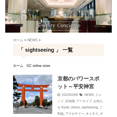
ホーム
>
NEWS
>
「 sightseeing 」 一覧
ホーム
GC online store
京都のパワースポ
ット～平安神宮
2022/02/08
NEWS
,
トレ
ンド
,
豆知識
,
アーカイブ
,
お知ら
せ
Kyoto
,
shrine
,
sightseeing
,
ご
利益
,
アクセサリー
,
オニキス
,
ギ