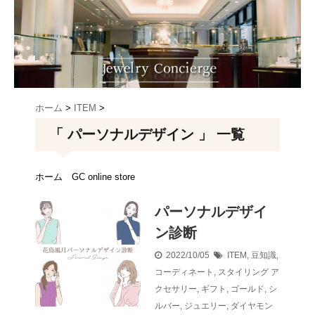
ホーム
>
ITEM
>
「 パーソナルデザイン 」 一覧
ホーム
GC online store
パーソナルデザイ
ン診断
2022/10/05
ITEM
,
豆知識
,
コーディネート
,
スタイリング
ア
クセサリー
,
ギフト
,
ゴールド
,
シ
ルバー
,
ジュエリー
,
ダイヤモン