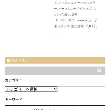
ド
,
ネックレス
,
パーソナルカラ
ー
,
パーソナルデザイン
,
ピアス
,
リング
,
占い
,
診断
GEMCEREY Beauete ボーテ
ネックレス 販売価格 33,000円
…
購読する
カテゴリー
カ
テ
ゴ
キーワード
リ
ー