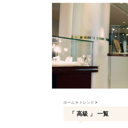
ホーム
>
トレンド
>
「 高級 」 一覧