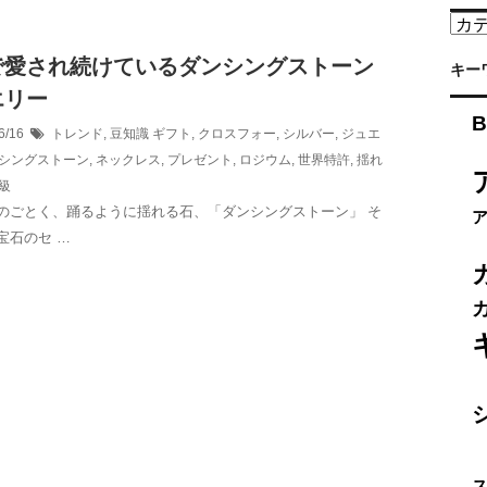
カ
テ
で愛され続けているダンシングストーン
ゴ
キー
リ
エリー
ー
B
6/16
トレンド
,
豆知識
ギフト
,
クロスフォー
,
シルバー
,
ジュエ
シングストーン
,
ネックレス
,
プレゼント
,
ロジウム
,
世界特許
,
揺れ
級
のごとく、踊るように揺れる石、「ダンシングストーン」 そ
宝石のセ …