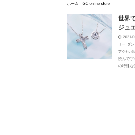
ホーム
GC online store
世界
ジュ
2021/0
リー
,
ダン
アクセ
,
高
読んで字
の特殊な