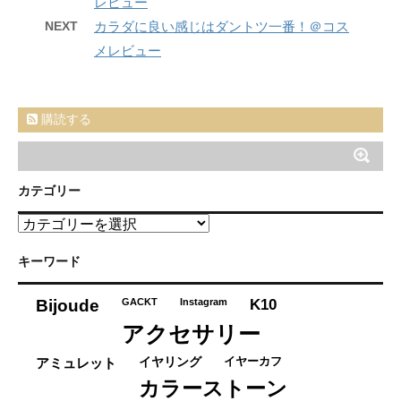
レビュー
NEXT
カラダに良い感じはダントツ一番！＠コス
メレビュー
購読する
カテゴリー
カ
テ
ゴ
キーワード
リ
ー
K10
Bijoude
GACKT
Instagram
アクセサリー
イヤーカフ
アミュレット
イヤリング
カラーストーン