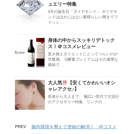
ュエリー特集
4月の誕生石「ダイヤモンド」 ダイヤモ
ンドはほかにはない素晴らしい輝きでフ
ァッシ …
身体の中からスッキリデトック
ス！＠コスメレビュー
置き換えダイエットにとってつらいのが
空腹感。 G酵素プレミアムはその濃厚な
風味で …
大人気
【安くてかわいいオシ
ャレアクセ♪】
若者から大人まで、 幅広い世代で大流行
のアクセサリー特集 リングの …
PREV
腸内環境を整えて便秘の解消！ @コスメ