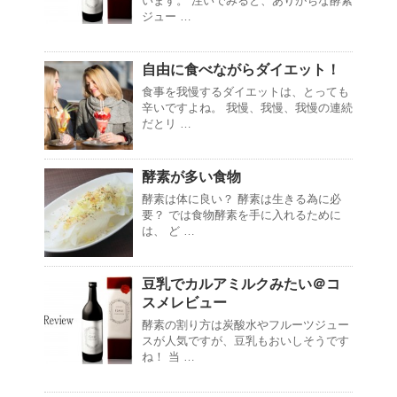
います。 注いでみると、ありがちな酵素
ジュー …
自由に食べながらダイエット！
食事を我慢するダイエットは、とっても
辛いですよね。 我慢、我慢、我慢の連続
だとリ …
酵素が多い食物
酵素は体に良い？ 酵素は生きる為に必
要？ では食物酵素を手に入れるために
は、 ど …
豆乳でカルアミルクみたい＠コ
スメレビュー
酵素の割り方は炭酸水やフルーツジュー
スが人気ですが、豆乳もおいしそうです
ね！ 当 …