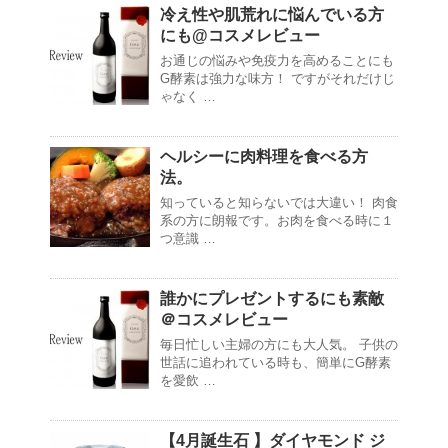
冷え性や肌荒れに悩んでいる方
にも@コスメレビュー
お通じの悩みや免疫力を高めることにも
G酵素は強力な味方！ ですがそれだけじ
ゃなく …
ヘルシーに肉料理を食べる方
法。
知っていると知らないでは大違い！ 肉食
系の方に朗報です。お肉を食べる時に１
つ意識 …
誰かにプレゼントするにも素敵
＠コスメレビュー
毎日忙しい主婦の方にも大人気。 子供の
世話に追われている時も、簡単にG酵素
を愛飲 …
【4月誕生石 】ダイヤモンド ジ