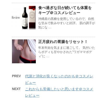
食べ過ぎな日が続いても体重を
キープ＠コスメレビュー
沖縄産の黒糖を使用しているので、自然
な甘みで飲みやすいと好評。 肌の調子が
気にな …
正月疲れの胃腸をリセット！
年末年始を気ままに過ごして、 気付いた
らボディも甘やかされた“ワガママボデ
ィ”に …
PREV
代謝と消化が良くなったのかも＠コスメレ
ビュー
NEXT
これからも常備したいと思います＠コスメ
レビュー