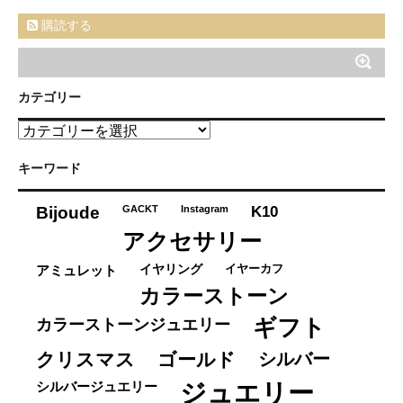
購読する
カテゴリー
カ
テ
ゴ
キーワード
リ
ー
K10
Bijoude
GACKT
Instagram
アクセサリー
イヤーカフ
アミュレット
イヤリング
カラーストーン
ギフト
カラーストーンジュエリー
クリスマス
ゴールド
シルバー
ジュエリー
シルバージュエリー