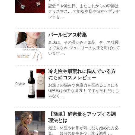
記念日や誕生日、またこれからの季節は
クリスマス… 大切な奥様や彼女へプレゼ
ントを …
パールピアス特集
真珠は、その温かみと気品、そして壮麗
さで愛され ジュエリーの女王と呼ばれて
います …
冷え性や肌荒れに悩んでいる方
にも@コスメレビュー
お通じの悩みや免疫力を高めることにも
G酵素は強力な味方！ ですがそれだけじ
ゃなく …
【簡単】酵素量をアップする調
理法とは
最近、体重や体形が気になり始めた方必
見。 普段の食事を少し違う調理 …