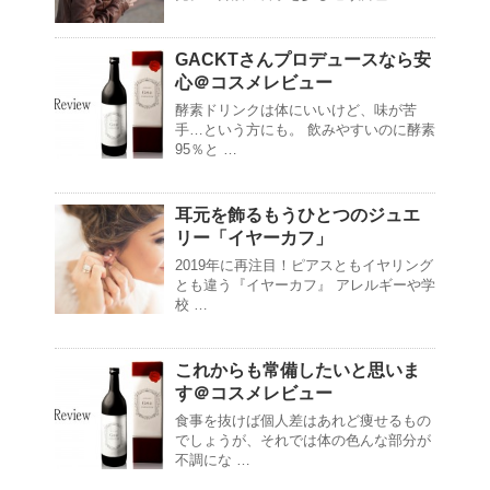
GACKTさんプロデュースなら安
心＠コスメレビュー
酵素ドリンクは体にいいけど、味が苦
手…という方にも。 飲みやすいのに酵素
95％と …
耳元を飾るもうひとつのジュエ
リー「イヤーカフ」
2019年に再注目！ピアスともイヤリング
とも違う『イヤーカフ』 アレルギーや学
校 …
これからも常備したいと思いま
す＠コスメレビュー
食事を抜けば個人差はあれど痩せるもの
でしょうが、それでは体の色んな部分が
不調にな …