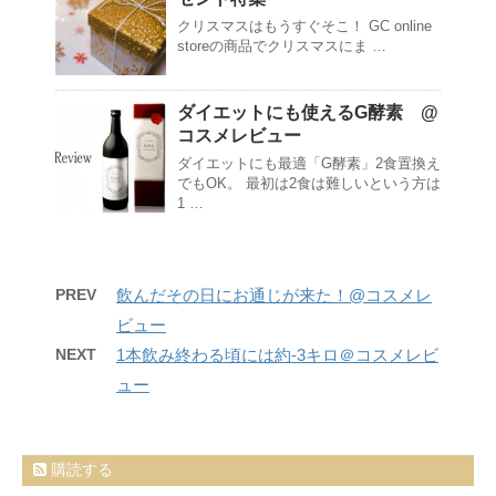
クリスマスはもうすぐそこ！ GC online
storeの商品でクリスマスにま …
ダイエットにも使えるG酵素 @
コスメレビュー
ダイエットにも最適「G酵素」2食置換え
でもOK。 最初は2食は難しいという方は
1 …
PREV
飲んだその日にお通じが来た！@コスメレ
ビュー
NEXT
1本飲み終わる頃には約-3キロ＠コスメレビ
ュー
購読する