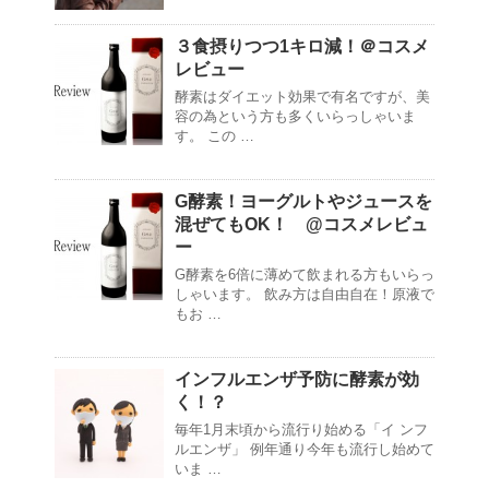
３食摂りつつ1キロ減！＠コスメ
レビュー
酵素はダイエット効果で有名ですが、美
容の為という方も多くいらっしゃいま
す。 この …
G酵素！ヨーグルトやジュースを
混ぜてもOK！ @コスメレビュ
ー
G酵素を6倍に薄めて飲まれる方もいらっ
しゃいます。 飲み方は自由自在！原液で
もお …
インフルエンザ予防に酵素が効
く！？
毎年1月末頃から流行り始める「イ ンフ
ルエンザ」 例年通り今年も流行し始めて
いま …