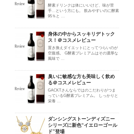
酵素ドリンクは体にいいけど、味が苦
手…という方にも。 飲みやすいのに酵素
95％と …
身体の中からスッキリデトック
ス！＠コスメレビュー
置き換えダイエットにとってつらいのが
空腹感。 G酵素プレミアムはその濃厚な
風味で …
臭いに敏感な方も美味しく飲め
る＠コスメレビュー
GACKTさんならではのこだわりがつま
っているG酵素プレミアム。 しっかりと
栄養 …
ダンシングストーンディズニー
シリーズに新色“イエローゴール
ド”登場