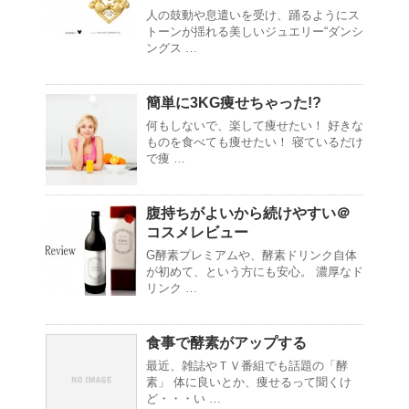
人の鼓動や息遣いを受け、踊るようにス
トーンが揺れる美しいジュエリー“ダンシ
ングス …
簡単に3KG痩せちゃった!?
何もしないで、楽して痩せたい！ 好きな
ものを食べても痩せたい！ 寝ているだけ
で痩 …
腹持ちがよいから続けやすい＠
コスメレビュー
G酵素プレミアムや、酵素ドリンク自体
が初めて、という方にも安心。 濃厚なド
リンク …
食事で酵素がアップする
最近、雑誌やＴＶ番組でも話題の「酵
素」 体に良いとか、痩せるって聞くけ
ど・・・い …