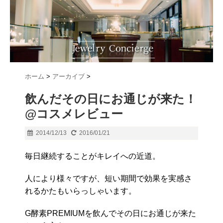
ホーム
>
アーカイブ
>
飲んだその日にお通じが来た！
@コスメレビュー
2014/12/13
2016/01/21
毎日継続することがキレイへの近道。
人により様々ですが、短い期間で効果を実感さ
れるかたもいらっしゃいます。
G酵素PREMIUMを飲んでその日にお通じが来た