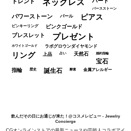
ネックレス
ハート
トレンド
バースストーン
パワーストーン
ピアス
パール
ピンキーリング
ピンクゴールド
ブレスレット
プレゼント
ホワイトゴールド
ラボグロウンダイヤモンド
リング
占い
天然石
上品
婚約指輪
宝石
指輪
歴史
誕生石
酵素
金属アレルギー
飲んだその日にお通じが来た！@コスメレビュー - Jewelry
Concierge
CGオンラインストアの最新ニュースや芸能人コラボアイ