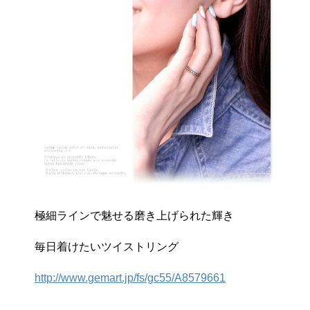
極細ラインで魅せる磨き上げられた輝き
毎日着けたいツイストリング
http://www.gemart.jp/fs/gc55/A8579661