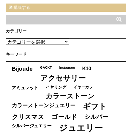
購読する
カテゴリー
カ
テ
ゴ
キーワード
リ
ー
K10
Bijoude
GACKT
Instagram
アクセサリー
イヤーカフ
アミュレット
イヤリング
カラーストーン
ギフト
カラーストーンジュエリー
クリスマス
ゴールド
シルバー
ジュエリー
シルバージュエリー