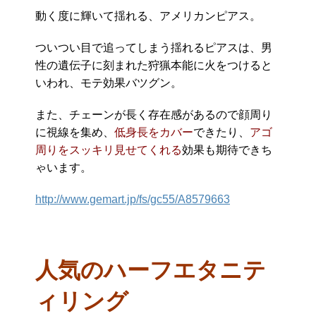
動く度に輝いて揺れる、アメリカンピアス。
ついつい目で追ってしまう揺れるピアスは、男
性の遺伝子に刻まれた狩猟本能に火をつけると
いわれ、モテ効果バツグン。
また、チェーンが長く存在感があるので顔周り
に視線を集め、
低身長をカバー
できたり、
アゴ
周りをスッキリ見せてくれる
効果も期待できち
ゃいます。
http://www.gemart.jp/fs/gc55/A8579663
人気のハーフエタニテ
ィリング