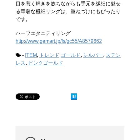
目を惹く輝きを放ちながらも手元を繊細に魅せ
る華奢な極細リングは、重ねづけにもぴったり
です。
ハーフエタニティリング
http://www.gemart.jp/fs/gc55/A8579662
-
ITEM
,
トレンド
ゴールド
,
シルバー
,
ステン
レス
,
ピンクゴールド