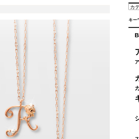
カ
テ
ゴ
キー
リ
ー
B