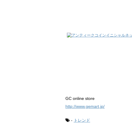
GC online store
http://www.gemart.jp/
-
トレンド