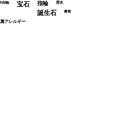
指輪
歴史
約指輪
宝石
誕生石
酵素
属アレルギー