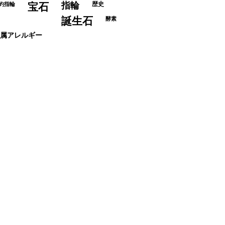
指輪
歴史
約指輪
宝石
誕生石
酵素
属アレルギー