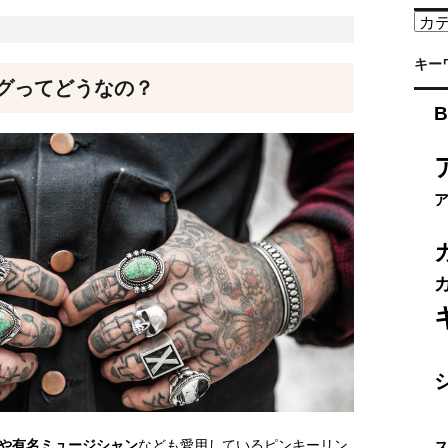
カ
テ
ゴ
キー
リ
グってどうなの？
ー
B
や有名ミュージシャン
なども愛用しているピンキーリン