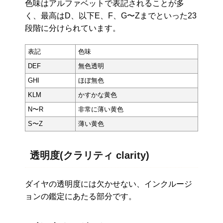
色味はアルファベットで表記されることが多
く、最高はD、以下E、F、G〜Zまでといった23
段階に分けられています。
表記
色味
DEF
無色透明
GHI
ほぼ無色
KLM
かすかな黄色
N〜R
非常に薄い黄色
S〜Z
薄い黄色
透明度(クラリティ clarity)
ダイヤの透明度には欠かせない、インクルージ
ョンの鑑定にあたる部分です。