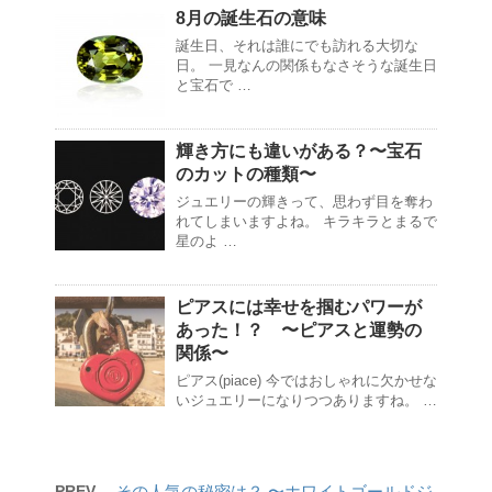
8月の誕生石の意味
誕生日、それは誰にでも訪れる大切な
日。 一見なんの関係もなさそうな誕生日
と宝石で …
輝き方にも違いがある？〜宝石
のカットの種類〜
ジュエリーの輝きって、思わず目を奪わ
れてしまいますよね。 キラキラとまるで
星のよ …
ピアスには幸せを掴むパワーが
あった！？ 〜ピアスと運勢の
関係〜
ピアス(piace) 今ではおしゃれに欠かせな
いジュエリーになりつつありますね。 …
PREV
その人気の秘密は？ 〜ホワイトゴールドジ