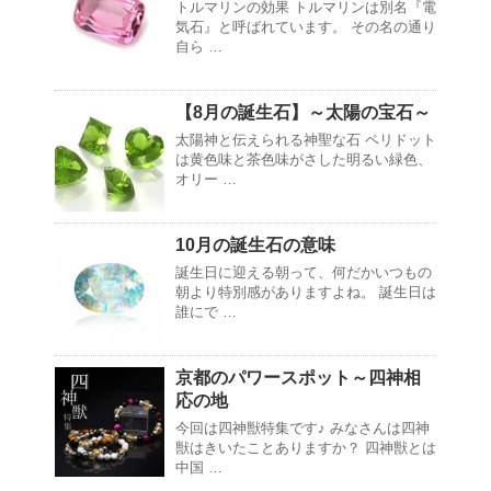
トルマリンの効果 トルマリンは別名『電
気石』と呼ばれています。 その名の通り
自ら …
【8月の誕生石】～太陽の宝石～
太陽神と伝えられる神聖な石 ペリドット
は黄色味と茶色味がさした明るい緑色、
オリー …
10月の誕生石の意味
誕生日に迎える朝って、何だかいつもの
朝より特別感がありますよね。 誕生日は
誰にで …
京都のパワースポット～四神相
応の地
今回は四神獣特集です♪ みなさんは四神
獣はきいたことありますか？ 四神獣とは
中国 …