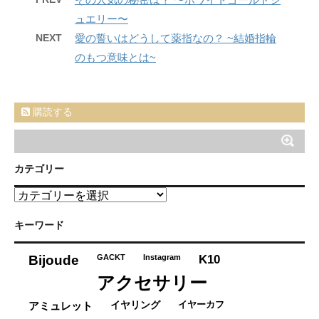
ュエリー〜
NEXT
愛の誓いはどうして薬指なの？ ~結婚指輪
のもつ意味とは~
購読する
カテゴリー
カ
テ
ゴ
キーワード
リ
ー
K10
Bijoude
GACKT
Instagram
アクセサリー
イヤーカフ
アミュレット
イヤリング