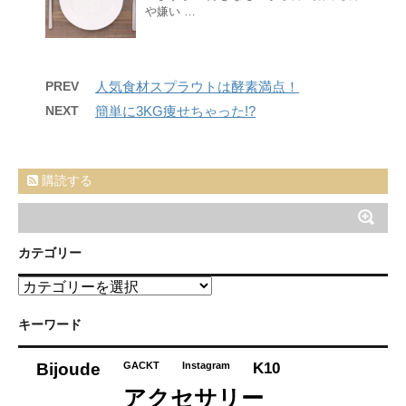
や嫌い …
PREV
人気食材スプラウトは酵素満点！
NEXT
簡単に3KG痩せちゃった!?
購読する
カテゴリー
カ
テ
ゴ
キーワード
リ
ー
K10
Bijoude
GACKT
Instagram
アクセサリー