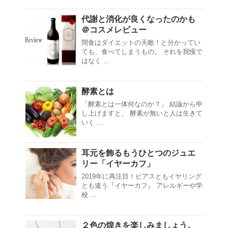
代謝と消化が良くなったのかも
＠コスメレビュー
間食はダイエットの天敵！と分かってい
ても、食べてしまうもの。 それを我慢で
はなく …
酵素とは
「酵素とは一体何なのか？」 結論から申
し上げますと、 酵素が無いと人は生きて
いく …
耳元を飾るもうひとつのジュエ
リー「イヤーカフ」
2019年に再注目！ピアスともイヤリング
とも違う『イヤーカフ』 アレルギーや学
校 …
２色の煌きを楽しみましょう。