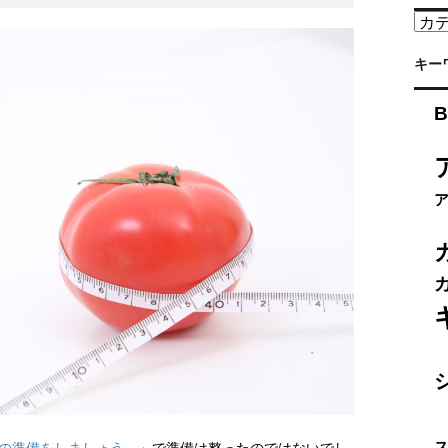
カ
テ
ゴ
キー
リ
ー
B
の準備をしましょう。
」で準備は整ったのではないでし