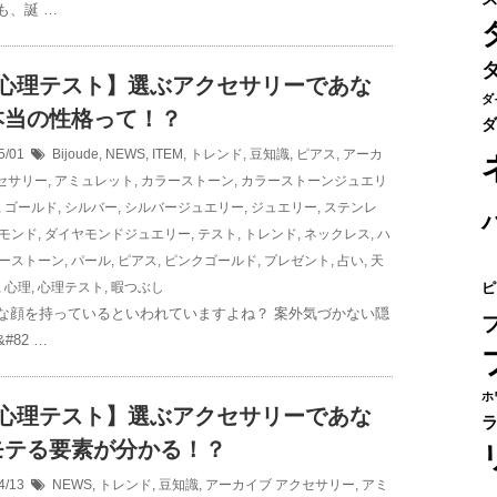
も、誕 …
択心理テスト】選ぶアクセサリーであな
ダ
本当の性格って！？
ダ
5/01
Bijoude
,
NEWS
,
ITEM
,
トレンド
,
豆知識
,
ピアス
,
アーカ
セサリー
,
アミュレット
,
カラーストーン
,
カラーストーンジュエリ
,
ゴールド
,
シルバー
,
シルバージュエリー
,
ジュエリー
,
ステンレ
モンド
,
ダイヤモンドジュエリー
,
テスト
,
トレンド
,
ネックレス
,
ハ
ーストーン
,
パール
,
ピアス
,
ピンクゴールド
,
プレゼント
,
占い
,
天
,
心理
,
心理テスト
,
暇つぶし
ピ
な顔を持っているといわれていますよね？ 案外気づかない隠
#82 …
ホ
択心理テスト】選ぶアクセサリーであな
モテる要素が分かる！？
4/13
NEWS
,
トレンド
,
豆知識
,
アーカイブ
アクセサリー
,
アミ