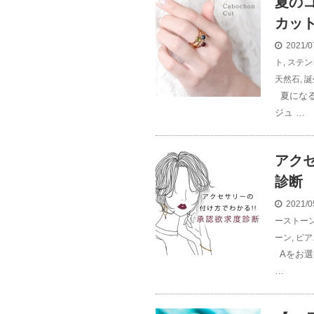
夏の
カッ
2021/0
ト
,
ステン
天然石
,
誕
夏になる
ジュ …
アク
診断
2021/0
ーストー
ーン
,
ピア
Aをお選
…