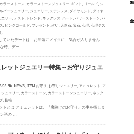
婚
カラーストーン
,
カラーストーンジュエリー
,
ギフト
,
ゴールド
,
シ
ルバージュエリー
,
ジュエリー
,
ステンレス
,
ダイヤモンド
,
ダイヤ
ュエリー
,
テスト
,
トレンド
,
ネックレス
,
ハート
,
パワーストーン
,
パ
金
ス
,
ピンクゴールド
,
プレゼント
,
占い
,
天然石
,
宝石
,
心理
,
心理テス
し
していたデートは、お洒落にメイクに、気合が入りません
んな時、デー …
ュレットジュエリー特集～お守りジュエ
～
3/03
NEWS
,
ITEM
お守り
,
お守りジュエリー
,
アミュレット
,
ア
トジュエリー
,
カラーストーン
,
カラーストーンジュエリー
,
ネック
グ
,
指輪
ットとは アミュレットは、『魔除けのお守り』の事を指しま
ン語の …