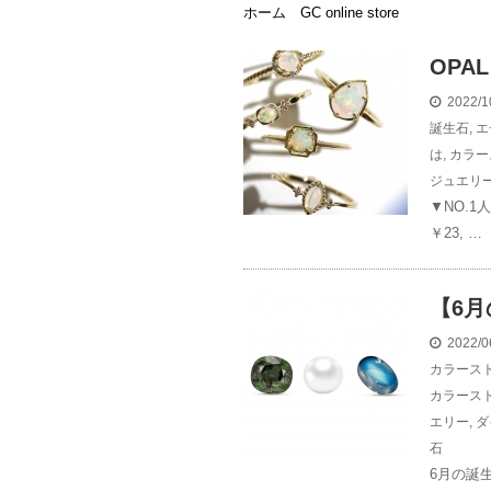
ホーム
GC online store
OPAL
2022/1
誕生石
,
エ
は
,
カラー
ジュエリ
▼NO.
￥23, …
【6
2022/0
カラース
カラース
エリー
,
ダ
石
6月の誕