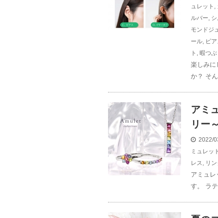
ュレット
,
ルバー
,
シ
モンドジ
ール
,
ピア
ト
,
暇つぶ
楽しみに
か？ そ
アミ
リー
2022/0
ミュレッ
レス
,
リン
アミュレ
す。 ラテ