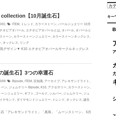
カ
テ
 collection【10月誕生石】
ゴ
キー
リ
0/01
ITEM
,
トレンド
,
カラーストーン
,
パールジュエリー
10月
ー
B
チオピアオパール
,
エチオピアオパールとは
,
オパール
,
オパールと
ストーン
,
カラーストーンジュエリー
,
カラーストーンネックレス
,
ー
,
ネックレス
,
リング
1人気デザイン▼ K10 エチオピアオパールサークルネックレス
月の誕生石】3つの幸運石
6/08
Bijoude
,
ITEM
,
豆知識
,
アーカイブ
,
アレキサンドライト
,
トーン
,
ジェムケリー
Bijoude
,
K10
,
アクセサリー
,
カラーストーン
,
トーンジュエリー
,
ギフト
,
ゴールド
,
シルバー
,
ジェムケリー
,
ジュ
イヤモンド
,
ダイヤモンドジュエリー
,
トレンド
,
ネックレス
,
誕生
生石「アレキサンドライト」「真珠」「ムーンストーン」 6月