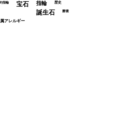
指輪
歴史
約指輪
宝石
誕生石
酵素
属アレルギー