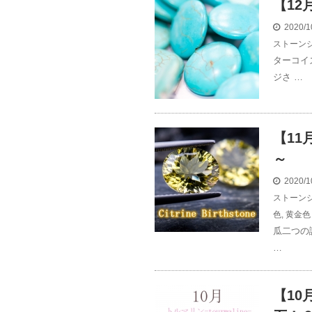
【1
2020/1
ストーン
ターコイ
ジさ …
【1
～
2020/1
ストーン
色
,
黄金色
瓜二つの
…
【1