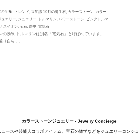
？
0/05
トレンド
,
豆知識
10月の誕生石
,
カラーストーン
,
カラー
ジュエリー
,
ジュエリー
,
トルマリン
,
パワーストーン
,
ピンクトルマ
ナスイオン
,
宝石
,
歴史
,
電気石
ンの効果 トルマリンは別名『電気石』と呼ばれています。
通り自ら …
カラーストーンジュエリー - Jewelry Concierge
ニュースや芸能人コラボアイテム、宝石の雑学などをジュエリーコンシ