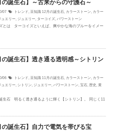
2月の誕生石】～古来からの守護石～
0/07
トレンド
,
豆知識
12月の誕生石
,
カラーストーン
,
カラー
ジュエリー
,
ジュエリー
,
ターコイズ
,
パワーストーン
ズとは ターコイズといえば、爽やかな海のブルーをイメー
1月の誕生石】透き通る透明感～シトリン
0/06
トレンド
,
豆知識
11月の誕生石
,
カラーストーン
,
カラー
ジュエリー
,
シトリン
,
ジュエリー
,
パワーストーン
,
宝石
,
歴史
,
黄
誕生石 明るく透き通るように輝く【シトリン】。 同じく11
0月の誕生石】自力で電気を帯びる宝