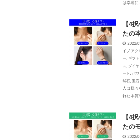
は幸運に
【4
たの
2022/0
イブ
アク
ー
,
ギフト
ス
,
ダイヤ
ート
,
パワ
然石
,
宝石
人は様々
れた本質&
【4
たの
2022/0